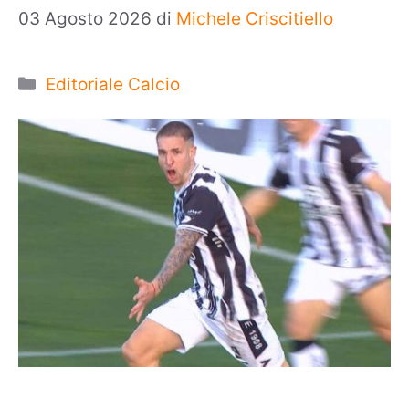
03 Agosto 2026
di
Michele Criscitiello
Categorie
Editoriale Calcio