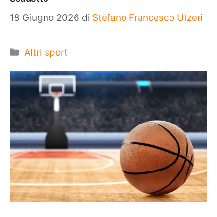
18 Giugno 2026
di
Stefano Francesco Utzeri
Categorie
Altri sport