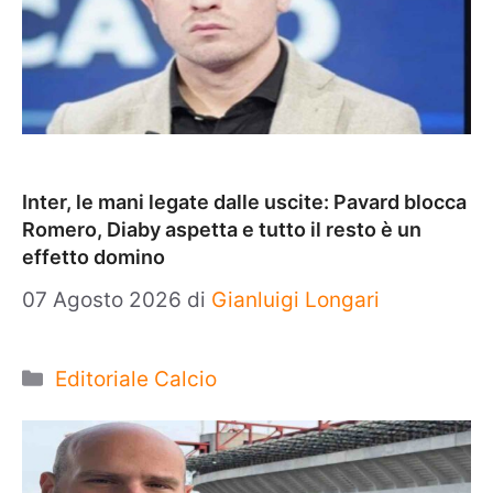
Inter, le mani legate dalle uscite: Pavard blocca
Romero, Diaby aspetta e tutto il resto è un
effetto domino
07 Agosto 2026
di
Gianluigi Longari
Categorie
Editoriale Calcio