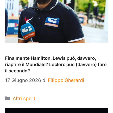
Finalmente Hamilton. Lewis può, davvero,
riaprire il Mondiale? Leclerc può (davvero) fare
il secondo?
17 Giugno 2026
di
Filippo Gherardi
Categorie
Altri sport