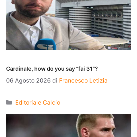
Cardinale, how do you say “fai 31”?
06 Agosto 2026
di
Francesco Letizia
Categorie
Editoriale Calcio