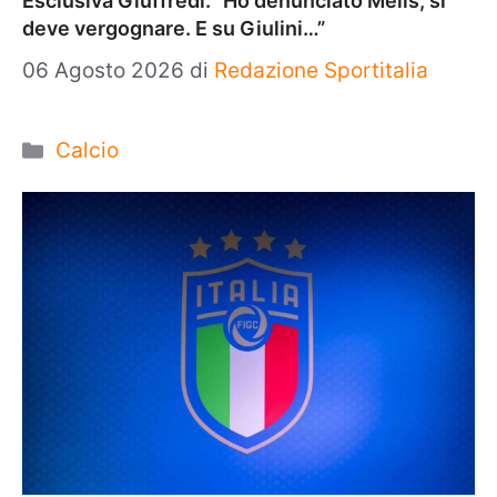
Esclusiva Giuffredi: “Ho denunciato Melis, si
deve vergognare. E su Giulini…”
06 Agosto 2026
di
Redazione Sportitalia
Categorie
Calcio