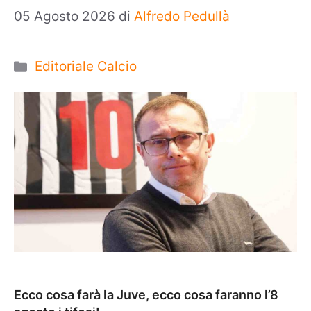
05 Agosto 2026
di
Alfredo Pedullà
Categorie
Editoriale Calcio
Ecco cosa farà la Juve, ecco cosa faranno l’8