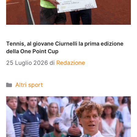
Tennis, al giovane Ciurnelli la prima edizione
della One Point Cup
25 Luglio 2026
di
Redazione
Categorie
Altri sport