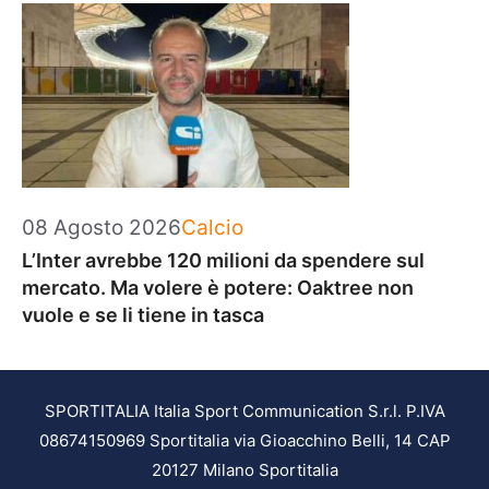
Categorie
08 Agosto 2026
Calcio
L’Inter avrebbe 120 milioni da spendere sul
mercato. Ma volere è potere: Oaktree non
vuole e se li tiene in tasca
SPORTITALIA Italia Sport Communication S.r.l. P.IVA
08674150969 Sportitalia via Gioacchino Belli, 14 CAP
20127 Milano Sportitalia