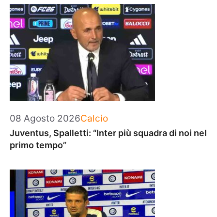
Categorie
08 Agosto 2026
Calcio
Juventus, Spalletti: “Inter più squadra di noi nel
primo tempo”