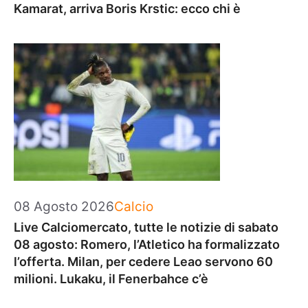
Kamarat, arriva Boris Krstic: ecco chi è
Categorie
08 Agosto 2026
Calcio
Live Calciomercato, tutte le notizie di sabato
08 agosto: Romero, l’Atletico ha formalizzato
l’offerta. Milan, per cedere Leao servono 60
milioni. Lukaku, il Fenerbahce c’è