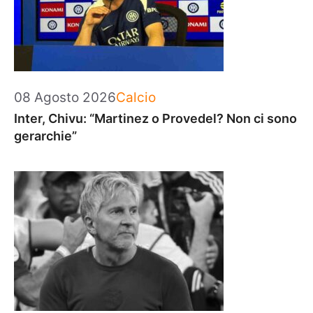
Categorie
08 Agosto 2026
Calcio
Inter, Chivu: “Martinez o Provedel? Non ci sono
gerarchie”