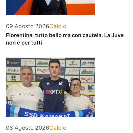
Categorie
09 Agosto 2026
Calcio
Fiorentina, tutto bello ma con cautela. La Juve
non è per tutti
Categorie
08 Agosto 2026
Calcio