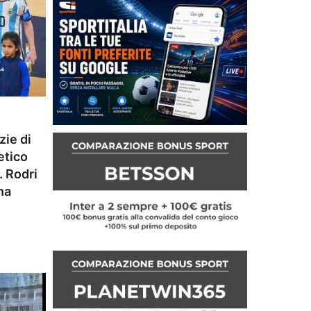
zie di
etico
. Rodri
na