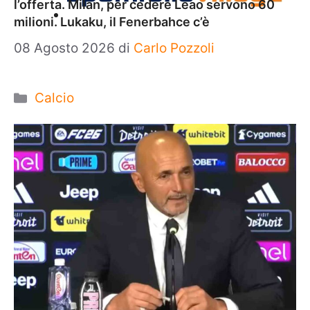
l’offerta. Milan, per cedere Leao servono 60
milioni. Lukaku, il Fenerbahce c’è
08 Agosto 2026
di
Carlo Pozzoli
Categorie
Calcio