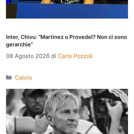
Inter, Chivu: “Martinez o Provedel? Non ci sono
gerarchie”
08 Agosto 2026
di
Carlo Pozzoli
Categorie
Calcio