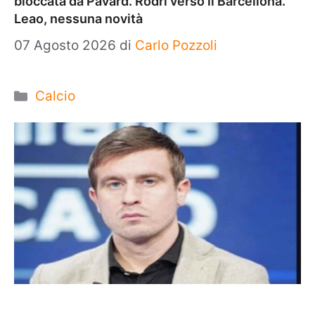
bloccata da Pavard. Rodri verso il Barcellona.
Leao, nessuna novità
07 Agosto 2026
di
Carlo Pozzoli
Categorie
Calcio