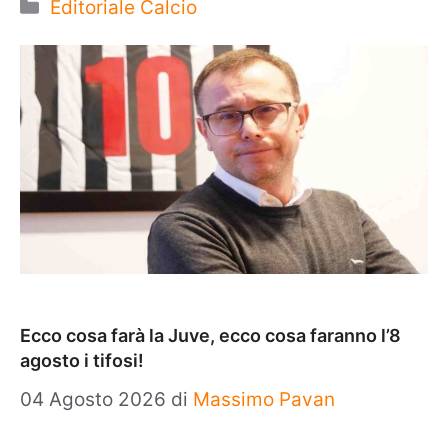
Categorie
Editoriale Calcio
Ecco cosa farà la Juve, ecco cosa faranno l’8
agosto i tifosi!
04 Agosto 2026
di
Massimo Pavan