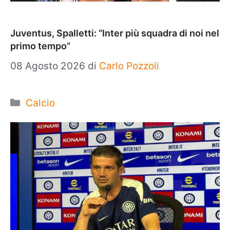
Juventus, Spalletti: “Inter più squadra di noi nel
primo tempo”
08 Agosto 2026
di
Carlo Pozzoli
Categorie
Calcio