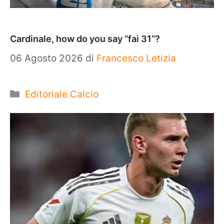
Cardinale, how do you say “fai 31”?
06 Agosto 2026
di
Francesco Letizia
Categorie
Editoriale Calcio