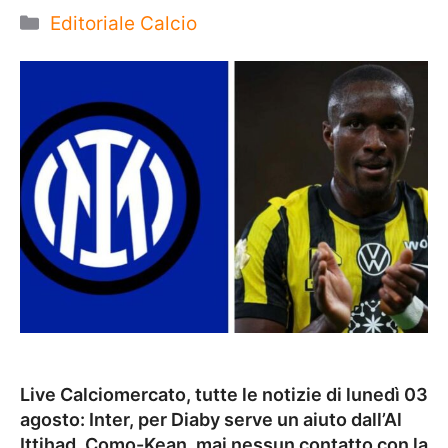
Categorie
Editoriale Calcio
Live Calciomercato, tutte le notizie di lunedì 03
agosto: Inter, per Diaby serve un aiuto dall’Al
Ittihad. Como-Kean, mai nessun contatto con la