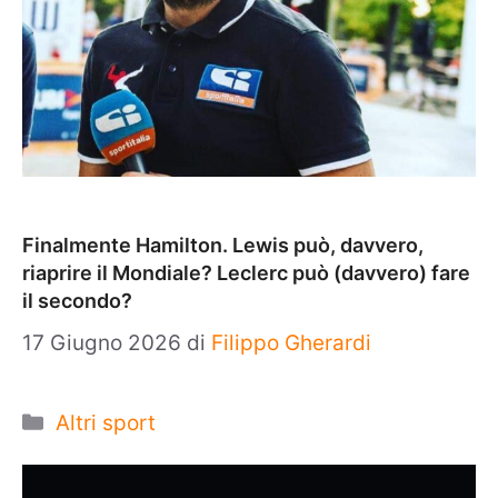
Finalmente Hamilton. Lewis può, davvero,
riaprire il Mondiale? Leclerc può (davvero) fare
il secondo?
17 Giugno 2026
di
Filippo Gherardi
Categorie
Altri sport