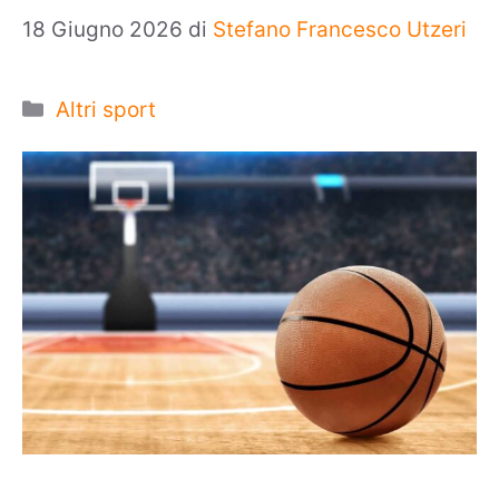
18 Giugno 2026
di
Stefano Francesco Utzeri
Categorie
Altri sport