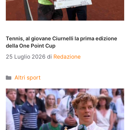
Tennis, al giovane Ciurnelli la prima edizione
della One Point Cup
25 Luglio 2026
di
Redazione
Categorie
Altri sport