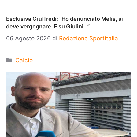
Esclusiva Giuffredi: “Ho denunciato Melis, si
deve vergognare. E su Giulini…”
06 Agosto 2026
di
Redazione Sportitalia
Categorie
Calcio