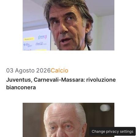
Categorie
03 Agosto 2026
Calcio
Juventus, Carnevali-Massara: rivoluzione
bianconera
Change privacy settings