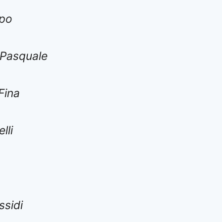
mpo
 Pasquale
Fina
lli
ssidi