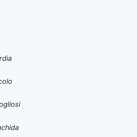
rdia
colo
ogliosi
nchida