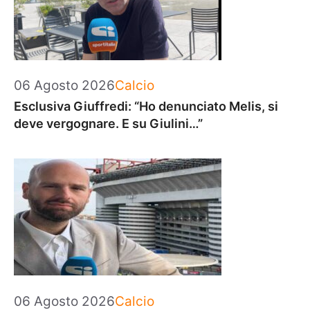
Categorie
06 Agosto 2026
Calcio
Esclusiva Giuffredi: “Ho denunciato Melis, si
deve vergognare. E su Giulini…”
Categorie
06 Agosto 2026
Calcio