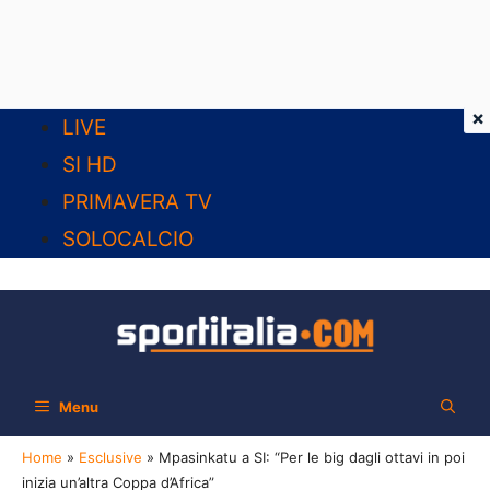
×
Vai
LIVE
al
SI HD
contenuto
PRIMAVERA TV
SOLOCALCIO
Menu
Home
»
Esclusive
»
Mpasinkatu a SI: “Per le big dagli ottavi in poi
inizia un’altra Coppa d’Africa”