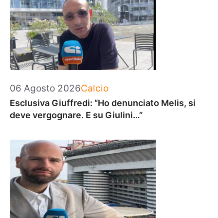
Categorie
06 Agosto 2026
Calcio
Esclusiva Giuffredi: “Ho denunciato Melis, si
deve vergognare. E su Giulini…”