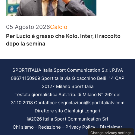
Categorie
05 Agosto 2026
Calcio
Per Lucio è grasso che Kolo. Inter, il raccolto
dopo la semina
SPORTITALIA Italia Sport Communication S.r.l. P.IVA
08674150969 Sportitalia via Gioacchino Belli, 14 CAP
20127 Milano Sportitalia
Testata giornalistica Aut.Trib. di Milano N° 262 del
31.10.2018 Contattaci: segnalazioni@sportitaliatv.com
Direttore sito Gianluigi Longari
@2026 Italia Sport Communication Srl
Chi siamo
-
Redazione
-
Privacy Policy
-
Disclaimer
Change privacy settings