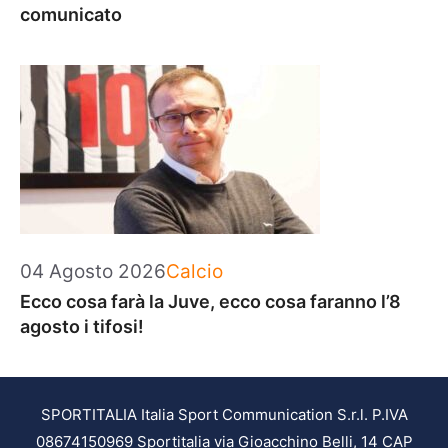
comunicato
Categorie
04 Agosto 2026
Calcio
Ecco cosa farà la Juve, ecco cosa faranno l’8
agosto i tifosi!
SPORTITALIA Italia Sport Communication S.r.l. P.IVA
08674150969 Sportitalia via Gioacchino Belli, 14 CAP