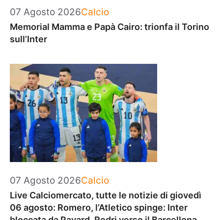
Categorie
07 Agosto 2026
Calcio
Memorial Mamma e Papà Cairo: trionfa il Torino
sull’Inter
Categorie
07 Agosto 2026
Calcio
Live Calciomercato, tutte le notizie di giovedì
06 agosto: Romero, l’Atletico spinge: Inter
bloccata da Pavard. Rodri verso il Barcellona.