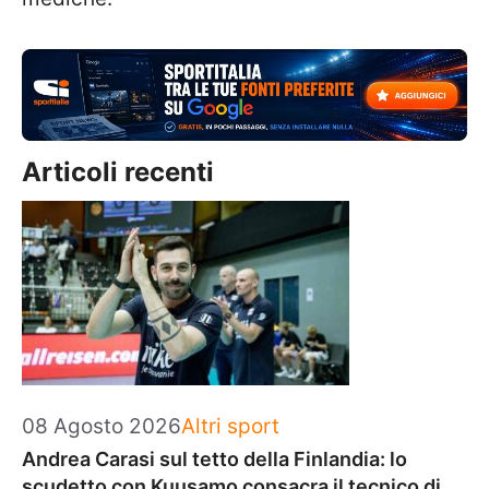
Articoli recenti
Categorie
08 Agosto 2026
Altri sport
Andrea Carasi sul tetto della Finlandia: lo
scudetto con Kuusamo consacra il tecnico di