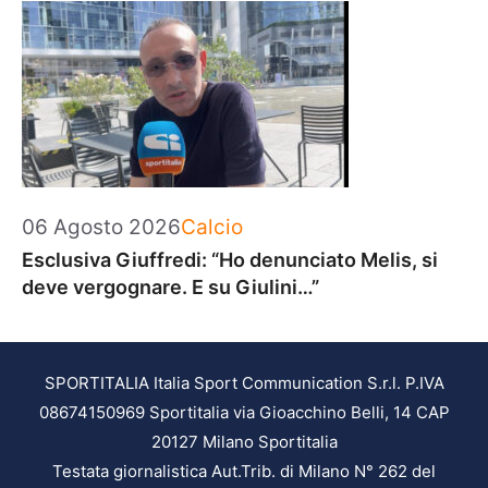
Categorie
06 Agosto 2026
Calcio
Esclusiva Giuffredi: “Ho denunciato Melis, si
deve vergognare. E su Giulini…”
SPORTITALIA Italia Sport Communication S.r.l. P.IVA
08674150969 Sportitalia via Gioacchino Belli, 14 CAP
20127 Milano Sportitalia
Testata giornalistica Aut.Trib. di Milano N° 262 del