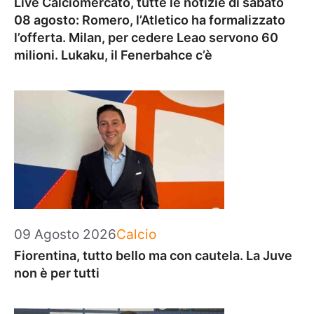
Live Calciomercato, tutte le notizie di sabato
08 agosto: Romero, l’Atletico ha formalizzato
l’offerta. Milan, per cedere Leao servono 60
milioni. Lukaku, il Fenerbahce c’è
Categorie
09 Agosto 2026
Calcio
Fiorentina, tutto bello ma con cautela. La Juve
non è per tutti