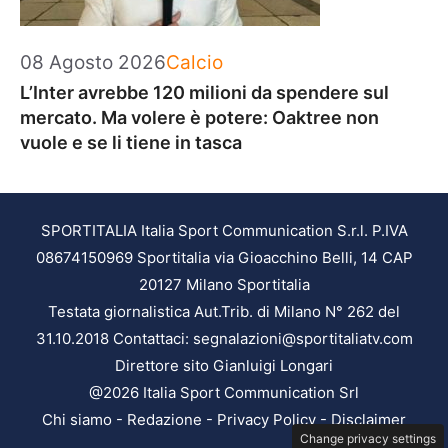
Categorie
08 Agosto 2026
Calcio
L’Inter avrebbe 120 milioni da spendere sul
mercato. Ma volere è potere: Oaktree non
vuole e se li tiene in tasca
SPORTITALIA Italia Sport Communication S.r.l. P.IVA
08674150969 Sportitalia via Gioacchino Belli, 14 CAP
20127 Milano Sportitalia
Testata giornalistica Aut.Trib. di Milano N° 262 del
31.10.2018 Contattaci: segnalazioni@sportitaliatv.com
Direttore sito Gianluigi Longari
@2026 Italia Sport Communication Srl
Chi siamo
-
Redazione
-
Privacy Policy
-
Disclaimer
Change privacy settings