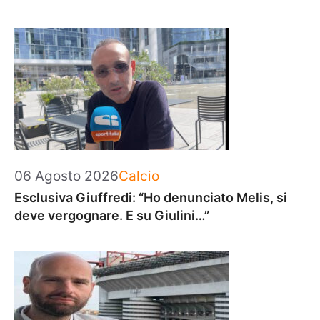
Categorie
06 Agosto 2026
Calcio
Esclusiva Giuffredi: “Ho denunciato Melis, si
deve vergognare. E su Giulini…”