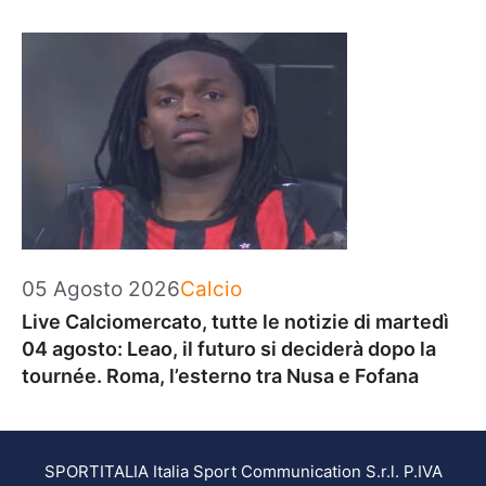
Categorie
05 Agosto 2026
Calcio
Live Calciomercato, tutte le notizie di martedì
04 agosto: Leao, il futuro si deciderà dopo la
tournée. Roma, l’esterno tra Nusa e Fofana
SPORTITALIA Italia Sport Communication S.r.l. P.IVA