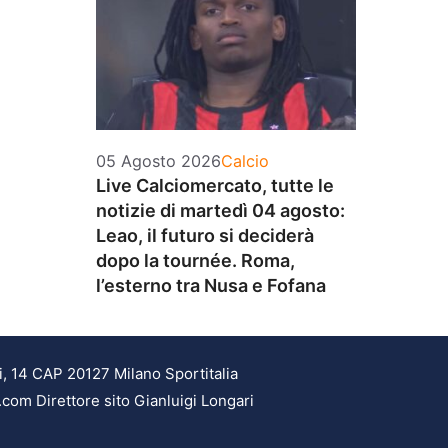
Categorie
05 Agosto 2026
Calcio
Live Calciomercato, tutte le
notizie di martedì 04 agosto:
Leao, il futuro si deciderà
dopo la tournée. Roma,
l’esterno tra Nusa e Fofana
i, 14 CAP 20127 Milano Sportitalia
.com Direttore sito Gianluigi Longari