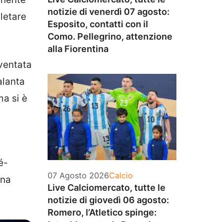
notizie di venerdì 07 agosto:
pletare
Esposito, contatti con il
Como. Pellegrino, attenzione
alla Fiorentina
iventata
alanta
ma si è
é-
Categorie
07 Agosto 2026
Calcio
una
Live Calciomercato, tutte le
notizie di giovedì 06 agosto:
Romero, l’Atletico spinge: