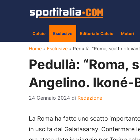
Vai
al
contenuto
Calcio
Esclusive
Editoriale Calcio
Motori
Home
»
Esclusive
»
Pedullà: “Roma, scatto rilevant
Pedullà: “Roma, s
Angelino. Ikoné-Be
24 Gennaio 2024
di
Redazione
La Roma ha fatto uno scatto importante p
in uscita dal Galatasaray. Confermate le
era stato dato in viaggio per Torino sa