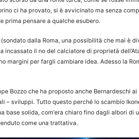
l Torino ci ha provato, si è avvicinato ma senza com
ve prima pensare a qualche esubero.
r (sondato dalla Roma, una possibilità che mai è d
 incassato il no del calciatore di proprietà dell’At
no margini per fargli cambiare idea. Adesso la Ro
eppe Bozzo che ha proposto anche Bernardeschi ai
ali – sviluppi. Tutto questo perché lo scambio Ikon
na base solida, com’era chiaro fino dagli albori di 
enduto come una trattativa.