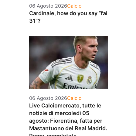
Categorie
06 Agosto 2026
Calcio
Cardinale, how do you say “fai
31”?
Categorie
06 Agosto 2026
Calcio
Live Calciomercato, tutte le
notizie di mercoledì 05
agosto: Fiorentina, fatta per
Mastantuono del Real Madrid.
Roma, completata