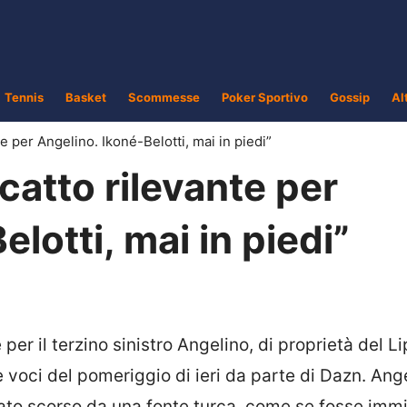
Tennis
Basket
Scommesse
Poker Sportivo
Gossip
Al
e per Angelino. Ikoné-Belotti, mai in piedi”
catto rilevante per
lotti, mai in piedi”
er il terzino sinistro Angelino, di proprietà del Li
 voci del pomeriggio di ieri da parte di Dazn. Ang
bato scorso da una fonte turca, come se fosse imm