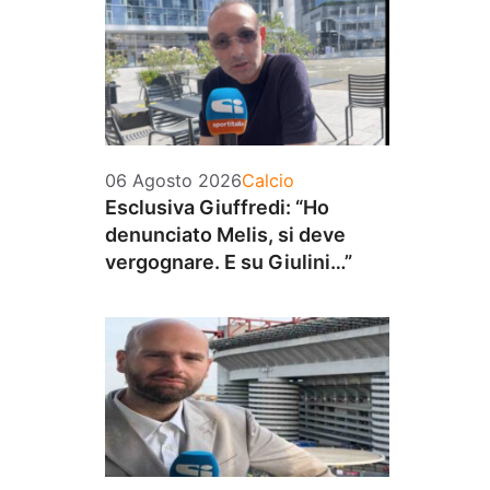
Categorie
06 Agosto 2026
Calcio
Esclusiva Giuffredi: “Ho
denunciato Melis, si deve
vergognare. E su Giulini…”