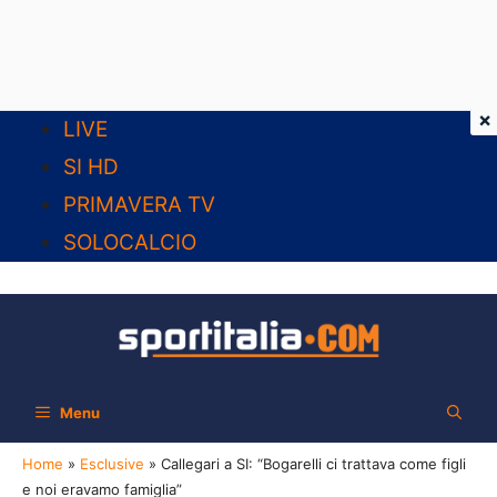
×
Vai
LIVE
al
SI HD
contenuto
PRIMAVERA TV
SOLOCALCIO
Menu
Home
»
Esclusive
»
Callegari a SI: “Bogarelli ci trattava come figli
e noi eravamo famiglia”