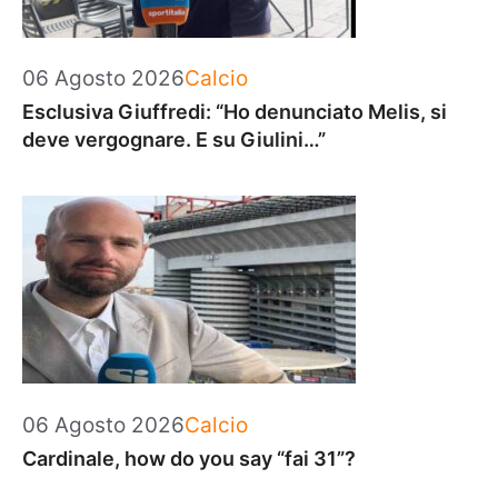
Categorie
06 Agosto 2026
Calcio
Esclusiva Giuffredi: “Ho denunciato Melis, si
deve vergognare. E su Giulini…”
Categorie
06 Agosto 2026
Calcio
Cardinale, how do you say “fai 31”?