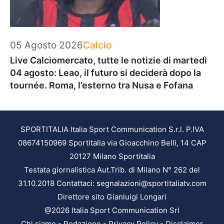
Categorie
05 Agosto 2026
Calcio
Live Calciomercato, tutte le notizie di martedì
04 agosto: Leao, il futuro si deciderà dopo la
tournée. Roma, l’esterno tra Nusa e Fofana
SPORTITALIA Italia Sport Communication S.r.l. P.IVA
08674150969 Sportitalia via Gioacchino Belli, 14 CAP
20127 Milano Sportitalia
Testata giornalistica Aut.Trib. di Milano N° 262 del
31.10.2018 Contattaci: segnalazioni@sportitaliatv.com
Direttore sito Gianluigi Longari
@2026 Italia Sport Communication Srl
Chi siamo
-
Redazione
-
Privacy Policy
-
Disclaimer