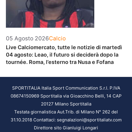
Categorie
05 Agosto 2026
Calcio
Live Calciomercato, tutte le notizie di martedì
04 agosto: Leao, il futuro si deciderà dopo la
tournée. Roma, l’esterno tra Nusa e Fofana
SPORTITALIA Italia Sport Communication S.r.l. P.IVA
08674150969 Sportitalia via Gioacchino Belli, 14 CAP
20127 Milano Sportitalia
Testata giornalistica Aut.Trib. di Milano N° 262 del
31.10.2018 Contattaci: segnalazioni@sportitaliatv.com
Direttore sito Gianluigi Longari