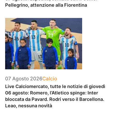
Pellegrino, attenzione alla Fiorentina
Categorie
07 Agosto 2026
Calcio
Live Calciomercato, tutte le notizie di giovedì
06 agosto: Romero, l’Atletico spinge: Inter
bloccata da Pavard. Rodri verso il Barcellona.
Leao, nessuna novità