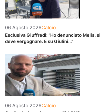
Categorie
06 Agosto 2026
Calcio
Esclusiva Giuffredi: “Ho denunciato Melis, si
deve vergognare. E su Giulini…”
Categorie
06 Agosto 2026
Calcio