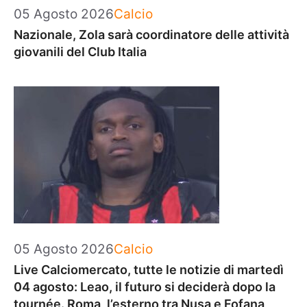
Categorie
05 Agosto 2026
Calcio
Nazionale, Zola sarà coordinatore delle attività
giovanili del Club Italia
Categorie
05 Agosto 2026
Calcio
Live Calciomercato, tutte le notizie di martedì
04 agosto: Leao, il futuro si deciderà dopo la
tournée. Roma, l’esterno tra Nusa e Fofana