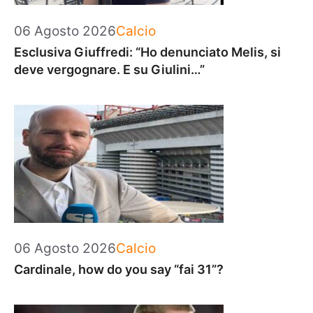
Categorie
06 Agosto 2026
Calcio
Esclusiva Giuffredi: “Ho denunciato Melis, si
deve vergognare. E su Giulini…”
Categorie
06 Agosto 2026
Calcio
Cardinale, how do you say “fai 31”?