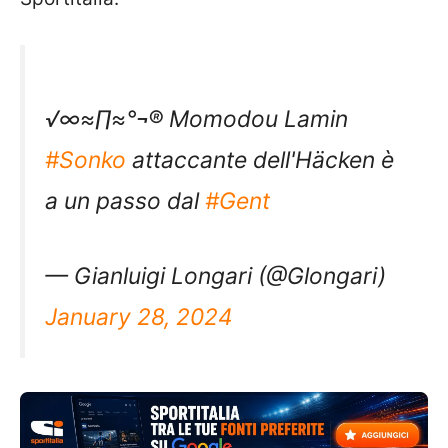
√∞≈∏≈°¬® Momodou Lamin
#Sonko
attaccante dell'Häcken è
a un passo dal
#Gent
— Gianluigi Longari (@Glongari)
January 28, 2024