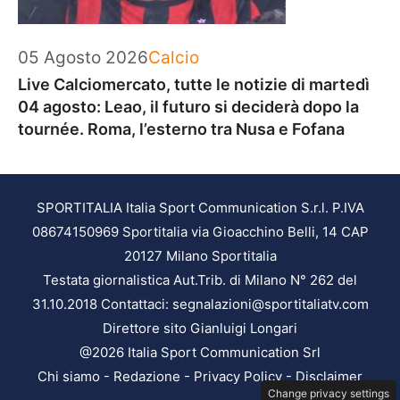
Categorie
05 Agosto 2026
Calcio
Live Calciomercato, tutte le notizie di martedì
04 agosto: Leao, il futuro si deciderà dopo la
tournée. Roma, l’esterno tra Nusa e Fofana
SPORTITALIA Italia Sport Communication S.r.l. P.IVA
08674150969 Sportitalia via Gioacchino Belli, 14 CAP
20127 Milano Sportitalia
Testata giornalistica Aut.Trib. di Milano N° 262 del
31.10.2018 Contattaci: segnalazioni@sportitaliatv.com
Direttore sito Gianluigi Longari
@2026 Italia Sport Communication Srl
Chi siamo
-
Redazione
-
Privacy Policy
-
Disclaimer
Change privacy settings