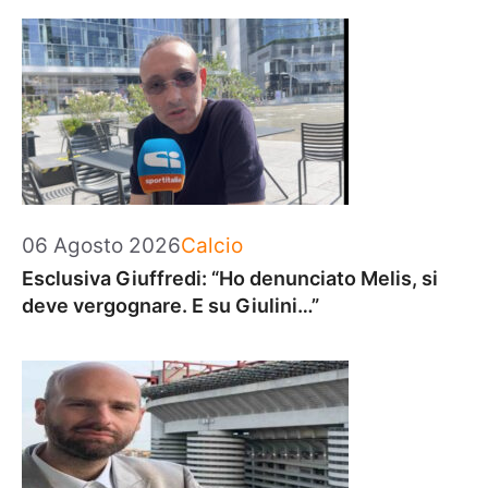
Categorie
06 Agosto 2026
Calcio
Esclusiva Giuffredi: “Ho denunciato Melis, si
deve vergognare. E su Giulini…”