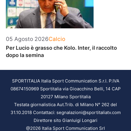
Categorie
05 Agosto 2026
Calcio
Per Lucio è grasso che Kolo. Inter, il raccolto
dopo la semina
SPORTITALIA Italia Sport Communication S.r.l. P.IVA
08674150969 Sportitalia via Gioacchino Belli, 14 CAP
20127 Milano Sportitalia
Testata giornalistica Aut.Trib. di Milano N° 262 del
31.10.2018 Contattaci: segnalazioni@sportitaliatv.com
Direttore sito Gianluigi Longari
@2026 Italia Sport Communication Srl