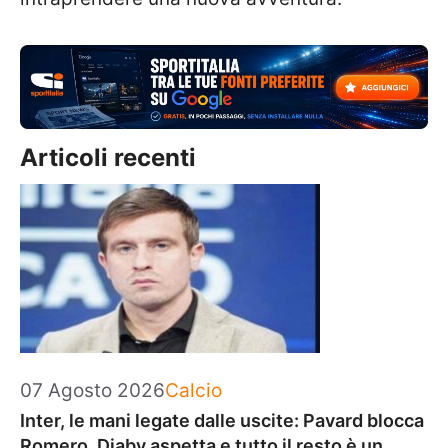
Articoli recenti
Categorie
07 Agosto 2026
Calcio
Inter, le mani legate dalle uscite: Pavard blocca
Romero, Diaby aspetta e tutto il resto è un