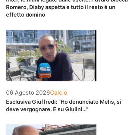
Romero, Diaby aspetta e tutto il resto è un
effetto domino
Categorie
06 Agosto 2026
Calcio
Esclusiva Giuffredi: “Ho denunciato Melis, si
deve vergognare. E su Giulini…”