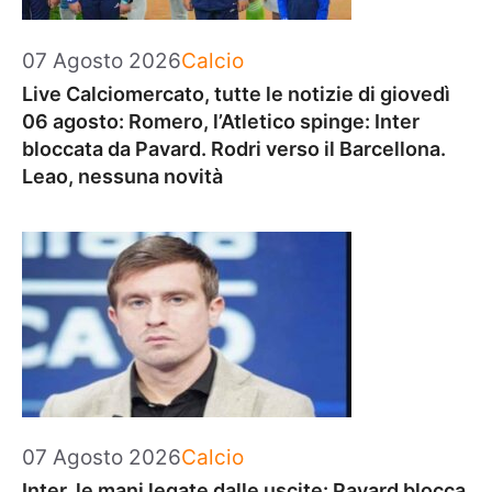
Categorie
07 Agosto 2026
Calcio
Live Calciomercato, tutte le notizie di giovedì
06 agosto: Romero, l’Atletico spinge: Inter
bloccata da Pavard. Rodri verso il Barcellona.
Leao, nessuna novità
Categorie
07 Agosto 2026
Calcio
Inter, le mani legate dalle uscite: Pavard blocca