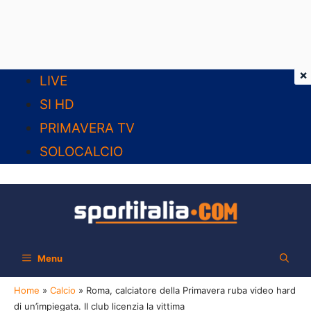
×
Vai
LIVE
al
SI HD
contenuto
PRIMAVERA TV
SOLOCALCIO
Menu
Home
»
Calcio
»
Roma, calciatore della Primavera ruba video hard
di un’impiegata. Il club licenzia la vittima