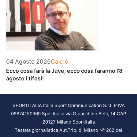
Categorie
04 Agosto 2026
Calcio
Ecco cosa farà la Juve, ecco cosa faranno l’8
agosto i tifosi!
SPORTITALIA Italia Sport Communication S.r.l. P.IVA
08674150969 Sportitalia via Gioacchino Belli, 14 CAP
20127 Milano Sportitalia
Testata giornalistica Aut.Trib. di Milano N° 262 del