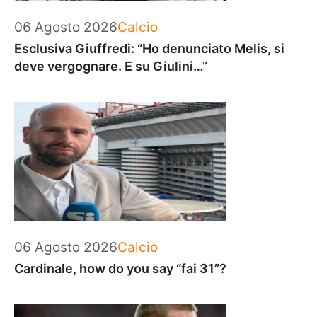
Categorie
06 Agosto 2026
Calcio
Esclusiva Giuffredi: “Ho denunciato Melis, si
deve vergognare. E su Giulini…”
Categorie
06 Agosto 2026
Calcio
Cardinale, how do you say “fai 31”?