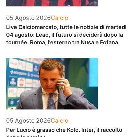
Categorie
05 Agosto 2026
Calcio
Live Calciomercato, tutte le notizie di martedì
04 agosto: Leao, il futuro si deciderà dopo la
tournée. Roma, l’esterno tra Nusa e Fofana
Categorie
05 Agosto 2026
Calcio
Per Lucio è grasso che Kolo. Inter, il raccolto