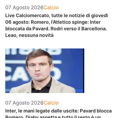
Categorie
07 Agosto 2026
Calcio
Live Calciomercato, tutte le notizie di giovedì
06 agosto: Romero, l’Atletico spinge: Inter
bloccata da Pavard. Rodri verso il Barcellona.
Leao, nessuna novità
Categorie
07 Agosto 2026
Calcio
Inter, le mani legate dalle uscite: Pavard blocca
Romero, Diaby aspetta e tutto il resto è un