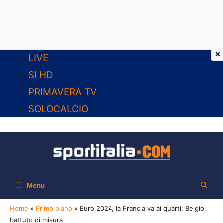
×
Vai
LIVE
al
SI HD
contenuto
PRIMAVERA TV
SOLOCALCIO
Menu
Home
»
Primo piano
»
Euro 2024, la Francia va ai quarti: Belgio
battuto di misura