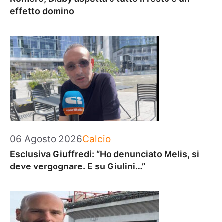
effetto domino
Categorie
06 Agosto 2026
Calcio
Esclusiva Giuffredi: “Ho denunciato Melis, si
deve vergognare. E su Giulini…”