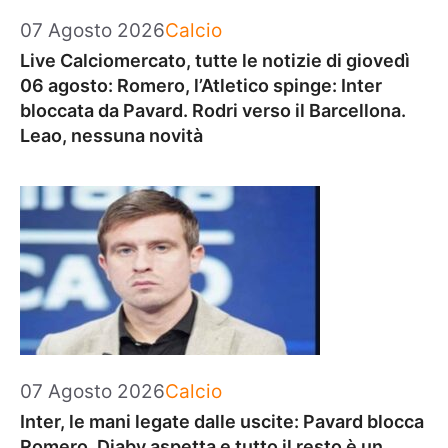
Categorie
07 Agosto 2026
Calcio
Live Calciomercato, tutte le notizie di giovedì
06 agosto: Romero, l’Atletico spinge: Inter
bloccata da Pavard. Rodri verso il Barcellona.
Leao, nessuna novità
Categorie
07 Agosto 2026
Calcio
Inter, le mani legate dalle uscite: Pavard blocca
Romero, Diaby aspetta e tutto il resto è un