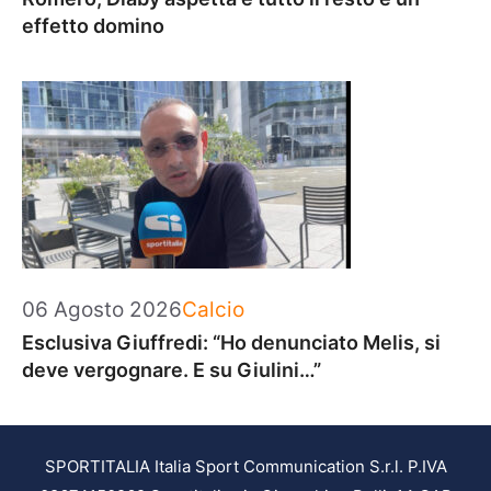
effetto domino
Categorie
06 Agosto 2026
Calcio
Esclusiva Giuffredi: “Ho denunciato Melis, si
deve vergognare. E su Giulini…”
SPORTITALIA Italia Sport Communication S.r.l. P.IVA