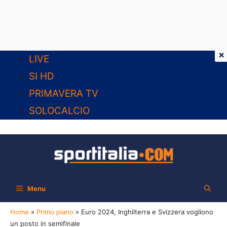
×
Vai
LIVE
al
SI HD
contenuto
PRIMAVERA TV
SOLOCALCIO
Menu
Home
»
Primo piano
»
Euro 2024, Inghilterra e Svizzera vogliono
un posto in semifinale