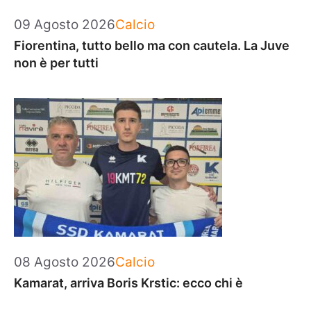
Categorie
09 Agosto 2026
Calcio
Fiorentina, tutto bello ma con cautela. La Juve
non è per tutti
Categorie
08 Agosto 2026
Calcio
Kamarat, arriva Boris Krstic: ecco chi è