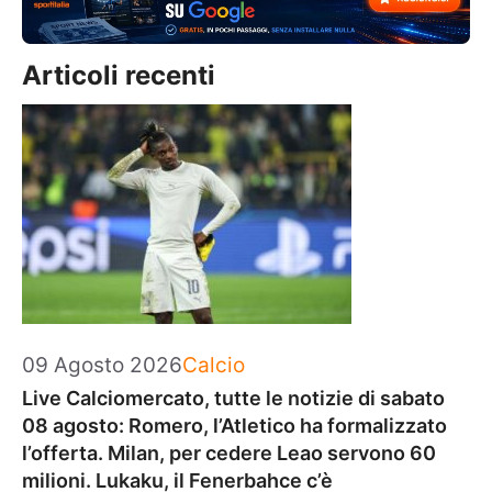
Articoli recenti
Categorie
09 Agosto 2026
Calcio
Live Calciomercato, tutte le notizie di sabato
08 agosto: Romero, l’Atletico ha formalizzato
l’offerta. Milan, per cedere Leao servono 60
milioni. Lukaku, il Fenerbahce c’è