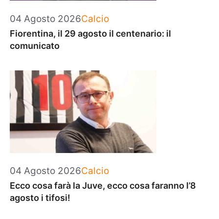
Categorie
04 Agosto 2026
Calcio
Fiorentina, il 29 agosto il centenario: il
comunicato
Categorie
04 Agosto 2026
Calcio
Ecco cosa farà la Juve, ecco cosa faranno l’8
agosto i tifosi!