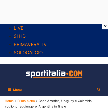
×
Vai
LIVE
al
SI HD
contenuto
PRIMAVERA TV
SOLOCALCIO
Menu
Home
»
Primo piano
»
Copa America, Uruguay e Colombia
vogliono raggiungere l’Argentina in finale