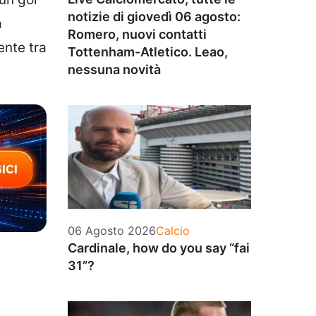
notizie di giovedì 06 agosto:
a
Romero, nuovi contatti
ente tra
Tottenham-Atletico. Leao,
nessuna novità
Categorie
06 Agosto 2026
Calcio
Cardinale, how do you say “fai
31”?