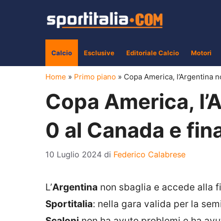
Vai
al
contenuto
Calcio
Esclusive
Editoriale Calcio
Motori
Home
»
Primo piano
»
Copa America, l’Argentina n
Copa America, l’A
0 al Canada e fin
10 Luglio 2024
di
Federico Calabrese
L’
Argentina
non sbaglia e accede alla f
Sportitalia
: nella gara valida per la sem
Scaloni
non ha avuto problemi e ha avu