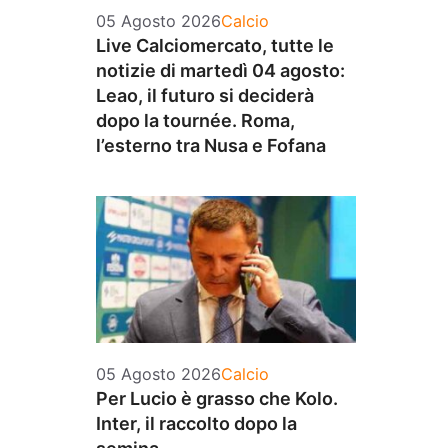
Categorie
05 Agosto 2026
Calcio
Live Calciomercato, tutte le
notizie di martedì 04 agosto:
Leao, il futuro si deciderà
dopo la tournée. Roma,
l’esterno tra Nusa e Fofana
Categorie
05 Agosto 2026
Calcio
Per Lucio è grasso che Kolo.
Inter, il raccolto dopo la