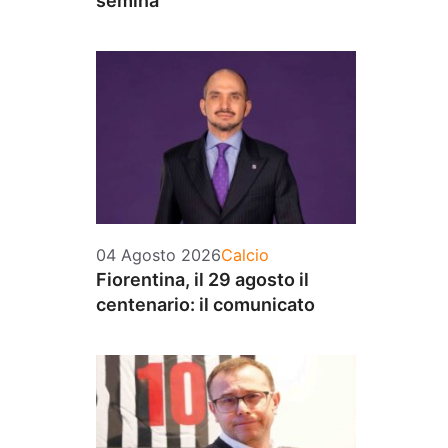
semina
Categorie
04 Agosto 2026
Calcio
Fiorentina, il 29 agosto il
centenario: il comunicato