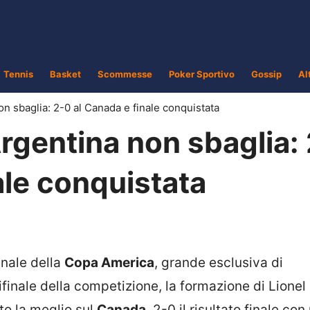
Tennis
Basket
Scommesse
Poker Sportivo
Gossip
Al
on sbaglia: 2-0 al Canada e finale conquistata
rgentina non sbaglia: 
ale conquistata
inale della
Copa America
, grande esclusiva di
ifinale della competizione, la formazione di Lionel
to la meglio sul
Canada
. 2-0 il risultato finale con