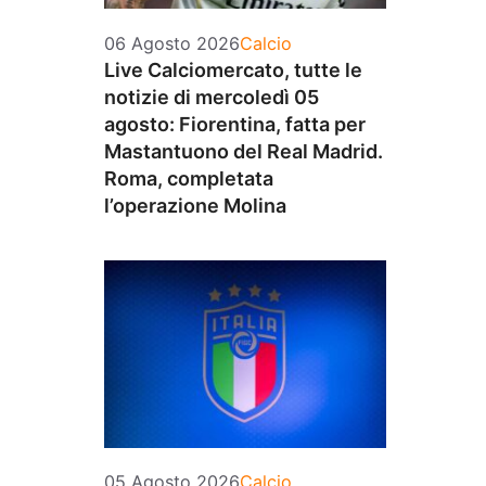
Categorie
06 Agosto 2026
Calcio
Live Calciomercato, tutte le
notizie di mercoledì 05
agosto: Fiorentina, fatta per
Mastantuono del Real Madrid.
Roma, completata
l’operazione Molina
Categorie
05 Agosto 2026
Calcio