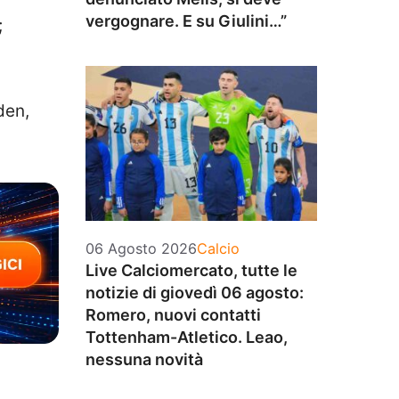
vergognare. E su Giulini…”
;
den,
Categorie
06 Agosto 2026
Calcio
Live Calciomercato, tutte le
notizie di giovedì 06 agosto:
Romero, nuovi contatti
Tottenham-Atletico. Leao,
nessuna novità