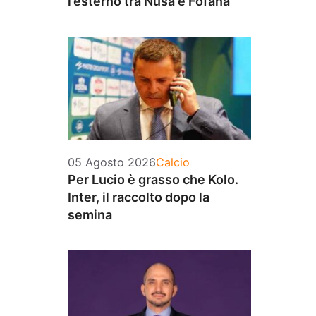
l’esterno tra Nusa e Fofana
Categorie
05 Agosto 2026
Calcio
Per Lucio è grasso che Kolo.
Inter, il raccolto dopo la
semina