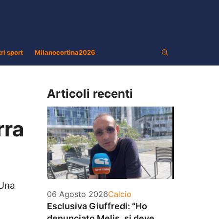
tri sport
Milanocortina2026
Articoli recenti
rra
 Una
Categorie
06 Agosto 2026
Calcio
Esclusiva Giuffredi: “Ho
denunciato Melis, si deve