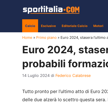
Vai
al
contenuto
Calcio
Esclusive
Editoriale Calcio
Motori
Home
»
Primo piano
»
Euro 2024, stasera l’ultimo 
Euro 2024, stasera
probabili formazi
14 Luglio 2024
di
Federico Calabrese
Tutto pronto per l’ultimo atto di Euro 20
delle due alzerà lo scettro questa sera.