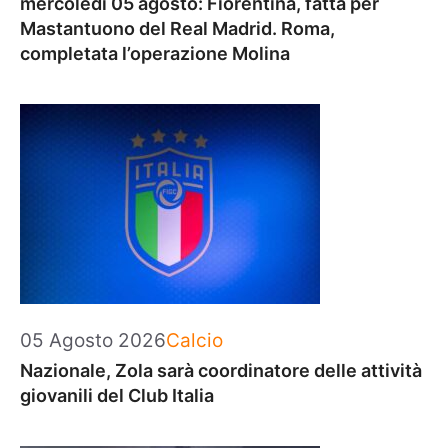
mercoledì 05 agosto: Fiorentina, fatta per
Mastantuono del Real Madrid. Roma,
completata l’operazione Molina
Categorie
05 Agosto 2026
Calcio
Nazionale, Zola sarà coordinatore delle attività
giovanili del Club Italia