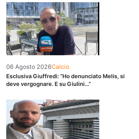
Categorie
06 Agosto 2026
Calcio
Esclusiva Giuffredi: “Ho denunciato Melis, si
deve vergognare. E su Giulini…”