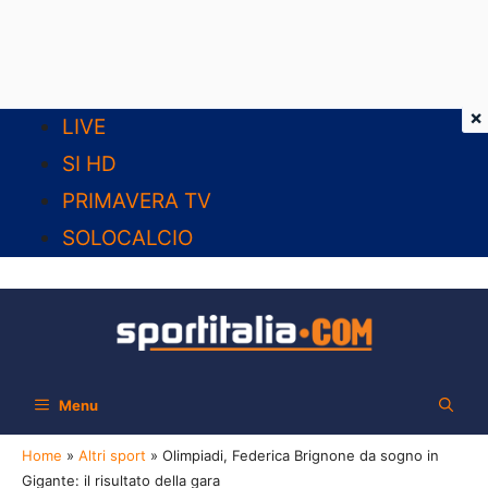
×
Vai
LIVE
al
SI HD
contenuto
PRIMAVERA TV
SOLOCALCIO
Menu
Home
»
Altri sport
»
Olimpiadi, Federica Brignone da sogno in
Gigante: il risultato della gara