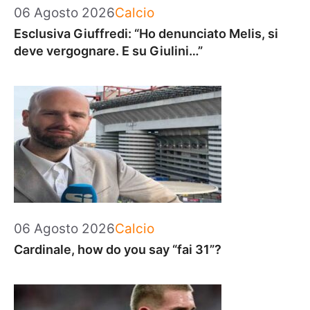
Categorie
06 Agosto 2026
Calcio
Esclusiva Giuffredi: “Ho denunciato Melis, si
deve vergognare. E su Giulini…”
Categorie
06 Agosto 2026
Calcio
Cardinale, how do you say “fai 31”?