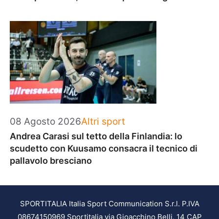
Categorie
08 Agosto 2026
Altri sport
Andrea Carasi sul tetto della Finlandia: lo
scudetto con Kuusamo consacra il tecnico di
pallavolo bresciano
SPORTITALIA Italia Sport Communication S.r.l. P.IVA
08674150969 Sportitalia via Gioacchino Belli, 14 CAP