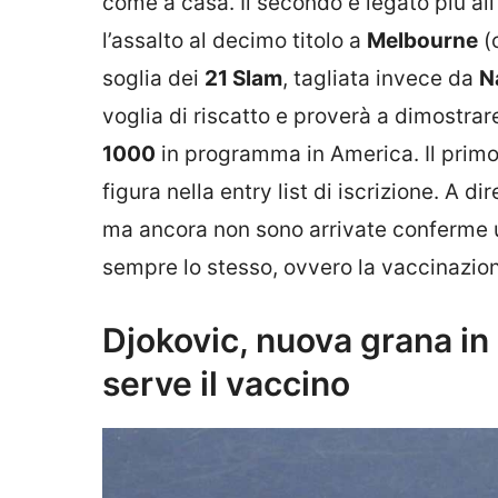
come a casa. Il secondo è legato più al
l’assalto al decimo titolo a
Melbourne
(
soglia dei
21 Slam
, tagliata invece da
N
voglia di riscatto e proverà a dimostrare
1000
in programma in America. Il primo
figura nella entry list di iscrizione. A d
ma ancora non sono arrivate conferme uf
sempre lo stesso, ovvero la vaccinazion
Djokovic, nuova grana in 
serve il vaccino