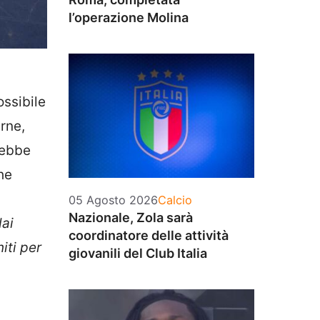
l’operazione Molina
ossibile
urne,
rebbe
he
Categorie
05 Agosto 2026
Calcio
Nazionale, Zola sarà
dai
coordinatore delle attività
iti per
giovanili del Club Italia