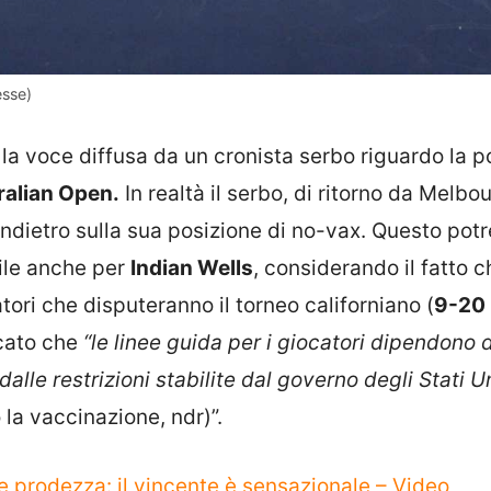
esse)
la voce diffusa da un cronista serbo riguardo la p
alian Open.
In realtà il serbo, di ritorno da Melbo
ndietro sulla sua posizione di no-vax. Questo pot
ile anche per
Indian Wells
, considerando il fatto c
catori che disputeranno il torneo californiano (
9-20
icato che
“le linee guida per i giocatori dipendono 
 dalle restrizioni stabilite dal governo degli Stati Un
la vaccinazione, ndr)”.
 prodezza: il vincente è sensazionale – Video