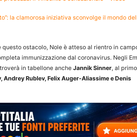
to”: la clamorosa iniziativa sconvolge il mondo del
 questo ostacolo, Nole è atteso al rientro in camp
completa immunizzazione dal coronavirus. Negli Em
itroverà in tabellone anche
Jannik Sinner
, al prim
, Andrey Rublev, Felix Auger-Aliassime e Denis