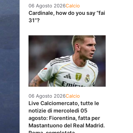
Categorie
06 Agosto 2026
Calcio
Cardinale, how do you say “fai
31”?
Categorie
06 Agosto 2026
Calcio
Live Calciomercato, tutte le
notizie di mercoledì 05
agosto: Fiorentina, fatta per
Mastantuono del Real Madrid.
Roma, completata