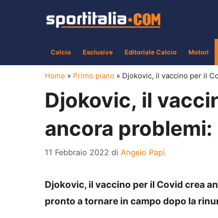
Vai
al
contenuto
Calcio
Esclusive
Editoriale Calcio
Motori
Home
»
Primo piano
»
Djokovic, il vaccino per il C
Djokovic, il vacci
ancora problemi: 
11 Febbraio 2022
di
Angelo Papi
Djokovic, il vaccino per il Covid crea a
pronto a tornare in campo dopo la rinu