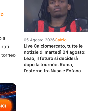
lo
o a
Categorie
05 Agosto 2026
Calcio
Live Calciomercato, tutte le
irati
notizie di martedì 04 agosto:
o torneo
Leao, il futuro si deciderà
dopo la tournée. Roma,
l’esterno tra Nusa e Fofana