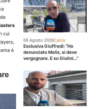
ciare
ca
nde
asters
n cui
Categorie
06 Agosto 2026
Calcio
layers,
Esclusiva Giuffredi: “Ho
blema è
denunciato Melis, si deve
vergognare. E su Giulini…”
are