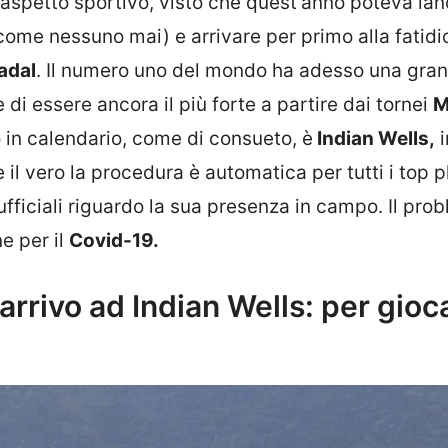
l’aspetto sportivo, visto che quest’anno poteva lan
come nessuno mai) e arrivare per primo alla fatidi
adal
. Il numero uno del mondo ha adesso una gra
 di essere ancora il più forte a partire dai tornei
M
 in calendario, come di consueto, è
Indian Wells,
i
ire il vero la procedura è automatica per tutti i top p
ficiali riguardo la sua presenza in campo. Il pro
e per il
Covid-19.
arrivo ad Indian Wells: per gioc