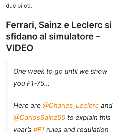
due piloti.
Ferrari, Sainz e Leclerc si
sfidano al simulatore –
VIDEO
One week to go until we show
you F1-75…
Here are
@Charles_Leclerc
and
@CarlosSainz55
to explain this
year’s
#F1
rules and regulation