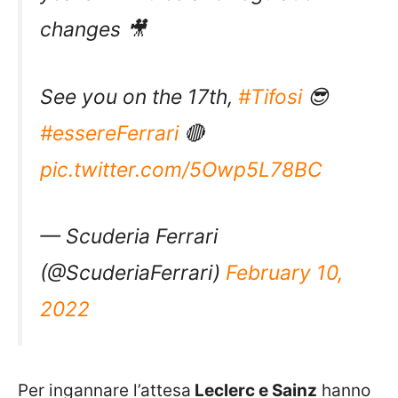
changes 🎥
See you on the 17th,
#Tifosi
😎
#essereFerrari
🔴
pic.twitter.com/5Owp5L78BC
— Scuderia Ferrari
(@ScuderiaFerrari)
February 10,
2022
Per ingannare l’attesa
Leclerc e Sainz
hanno