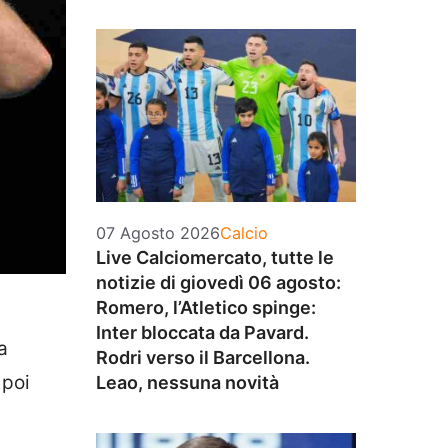
Categorie
07 Agosto 2026
Calcio
Live Calciomercato, tutte le
notizie di giovedì 06 agosto:
Romero, l’Atletico spinge:
Inter bloccata da Pavard.
a
Rodri verso il Barcellona.
 poi
Leao, nessuna novità