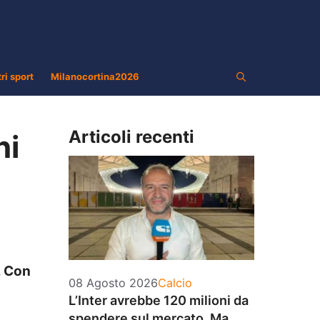
tri sport
Milanocortina2026
Articoli recenti
ni
. Con
Categorie
08 Agosto 2026
Calcio
L’Inter avrebbe 120 milioni da
spendere sul mercato. Ma