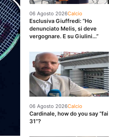
Categorie
06 Agosto 2026
Calcio
Esclusiva Giuffredi: “Ho
denunciato Melis, si deve
vergognare. E su Giulini…”
Categorie
06 Agosto 2026
Calcio
Cardinale, how do you say “fai
31”?