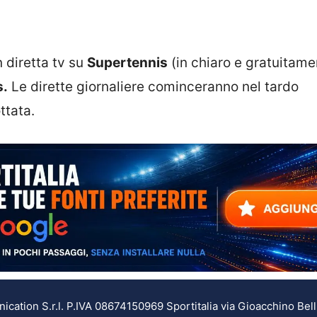
n diretta tv su
Supertennis
(in chiaro e gratuitame
s.
Le dirette giornaliere cominceranno nel tardo
ttata.
ation S.r.l. P.IVA 08674150969 Sportitalia via Gioacchino Bell