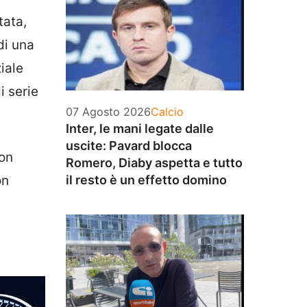
tata,
di una
iale
di serie
Categorie
07 Agosto 2026
Calcio
Inter, le mani legate dalle
uscite: Pavard blocca
con
Romero, Diaby aspetta e tutto
il resto è un effetto domino
on