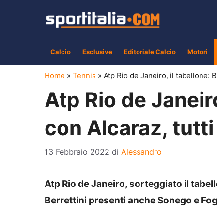
Vai
al
contenuto
Calcio
Esclusive
Editoriale Calcio
Motori
Home
»
Tennis
»
Atp Rio de Janeiro, il tabellone: B
Atp Rio de Janeiro
con Alcaraz, tutt
13 Febbraio 2022
di
Alessandro
Atp Rio de Janeiro, sorteggiato il tabe
Berrettini presenti anche Sonego e Fog