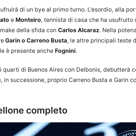
ufruirà di un bye al primo turno. L’esordio, alla por
cato
e
Monteiro
, tennista di casa che ha usufruito 
remake della sfida con
Carlos Alcaraz
. Nella potenz
re
Garin o Carreno Busta
, le altre principali teste 
ale è presente anche
Fognini
.
ai quarti di Buenos Aires con Delbonis, debutterà 
e, in successione, proprio Carreno Busta e Garin c
bellone completo