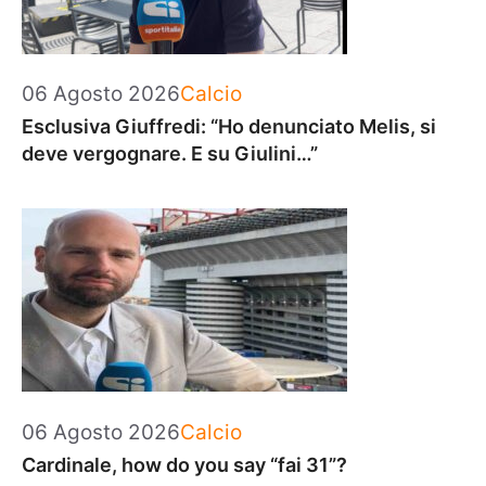
Categorie
06 Agosto 2026
Calcio
Esclusiva Giuffredi: “Ho denunciato Melis, si
deve vergognare. E su Giulini…”
Categorie
06 Agosto 2026
Calcio
Cardinale, how do you say “fai 31”?