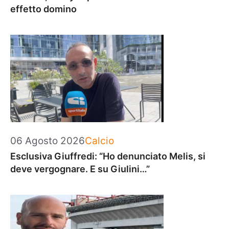
effetto domino
Categorie
06 Agosto 2026
Calcio
Esclusiva Giuffredi: “Ho denunciato Melis, si
deve vergognare. E su Giulini…”