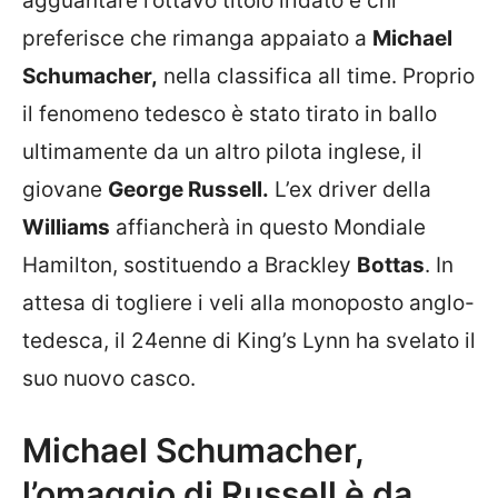
agguantare l’ottavo titolo iridato e chi
preferisce che rimanga appaiato a
Michael
Schumacher,
nella classifica all time. Proprio
il fenomeno tedesco è stato tirato in ballo
ultimamente da un altro pilota inglese, il
giovane
George Russell.
L’ex driver della
Williams
affiancherà in questo Mondiale
Hamilton, sostituendo a Brackley
Bottas
. In
attesa di togliere i veli alla monoposto anglo-
tedesca, il 24enne di King’s Lynn ha svelato il
suo nuovo casco.
Michael Schumacher,
l’omaggio di Russell è da