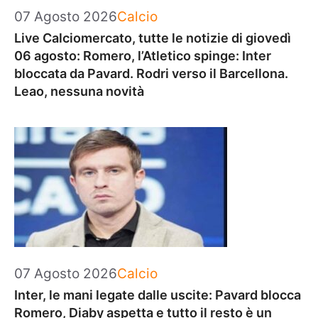
Categorie
07 Agosto 2026
Calcio
Live Calciomercato, tutte le notizie di giovedì
06 agosto: Romero, l’Atletico spinge: Inter
bloccata da Pavard. Rodri verso il Barcellona.
Leao, nessuna novità
Categorie
07 Agosto 2026
Calcio
Inter, le mani legate dalle uscite: Pavard blocca
Romero, Diaby aspetta e tutto il resto è un