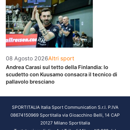
Categorie
08 Agosto 2026
Altri sport
Andrea Carasi sul tetto della Finlandia: lo
scudetto con Kuusamo consacra il tecnico di
pallavolo bresciano
SPORTITALIA Italia Sport Communication S.r.l. P.IVA
08674150969 Sportitalia via Gioacchino Belli, 14 CAP
20127 Milano Sportitalia