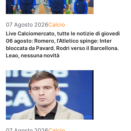
Categorie
07 Agosto 2026
Calcio
Live Calciomercato, tutte le notizie di giovedì
06 agosto: Romero, l’Atletico spinge: Inter
bloccata da Pavard. Rodri verso il Barcellona.
Leao, nessuna novità
Categorie
07 Agosto 2026
Calcio