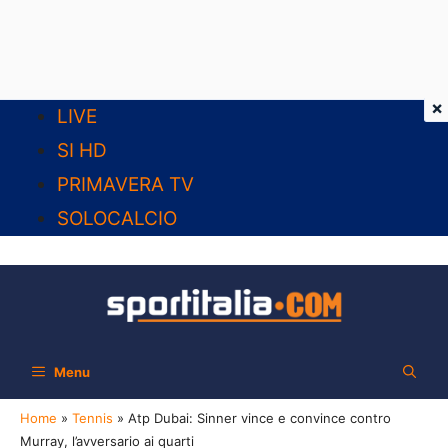
×
Vai
LIVE
al
SI HD
contenuto
PRIMAVERA TV
SOLOCALCIO
Menu
Home
»
Tennis
»
Atp Dubai: Sinner vince e convince contro
Murray, l’avversario ai quarti