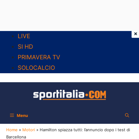
×
Vai
LIVE
al
SI HD
contenuto
PRIMAVERA TV
SOLOCALCIO
Menu
Home
»
Motori
»
Hamilton spiazza tutti: l’annuncio dopo i test di
Barcellona