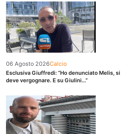
Categorie
06 Agosto 2026
Calcio
Esclusiva Giuffredi: “Ho denunciato Melis, si
deve vergognare. E su Giulini…”