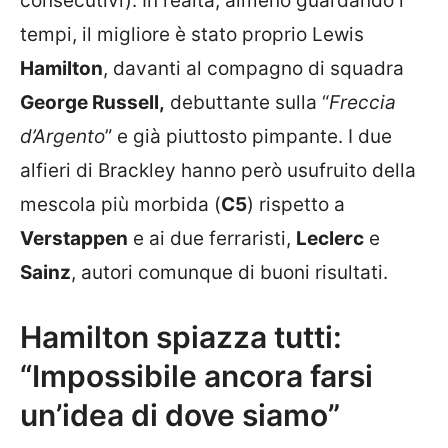
consecutivi). In realtà, almeno guardando i
tempi, il migliore è stato proprio Lewis
Hamilton
, davanti al compagno di squadra
George Russell,
debuttante sulla “
Freccia
d’Argento
” e già piuttosto pimpante. I due
alfieri di Brackley hanno però usufruito della
mescola più morbida (
C5
) rispetto a
Verstappen
e ai due ferraristi,
Leclerc
e
Sainz
, autori comunque di buoni risultati.
Hamilton spiazza tutti:
“Impossibile ancora farsi
un’idea di dove siamo”