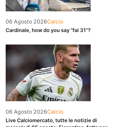
Categorie
06 Agosto 2026
Calcio
Cardinale, how do you say “fai 31”?
Categorie
06 Agosto 2026
Calcio
Live Calciomercato, tutte le notizie di