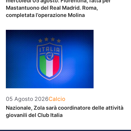
mercoledì 05 agosto: Fiorentina, fatta per
Mastantuono del Real Madrid. Roma,
completata l’operazione Molina
Categorie
05 Agosto 2026
Calcio
Nazionale, Zola sarà coordinatore delle attività
giovanili del Club Italia