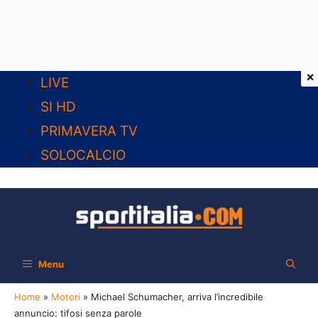
×
Vai
LIVE
al
SI HD
contenuto
PRIMAVERA TV
SOLOCALCIO
Menu
Home
»
Motori
»
Michael Schumacher, arriva l’incredibile
annuncio: tifosi senza parole