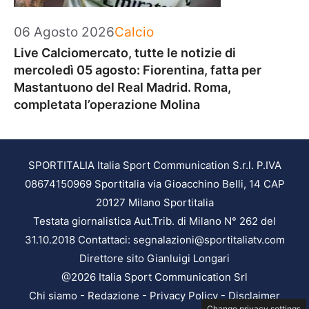
Categorie
06 Agosto 2026
Calcio
Live Calciomercato, tutte le notizie di
mercoledì 05 agosto: Fiorentina, fatta per
Mastantuono del Real Madrid. Roma,
completata l’operazione Molina
SPORTITALIA Italia Sport Communication S.r.l. P.IVA
08674150969 Sportitalia via Gioacchino Belli, 14 CAP
20127 Milano Sportitalia
Testata giornalistica Aut.Trib. di Milano N° 262 del
31.10.2018 Contattaci: segnalazioni@sportitaliatv.com
Direttore sito Gianluigi Longari
@2026 Italia Sport Communication Srl
Chi siamo
-
Redazione
-
Privacy Policy
-
Disclaimer
Change privacy settings