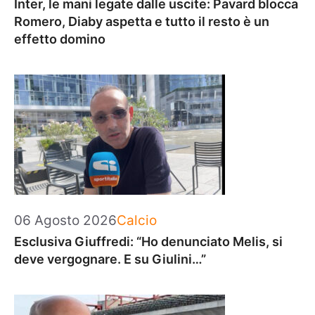
Inter, le mani legate dalle uscite: Pavard blocca
Romero, Diaby aspetta e tutto il resto è un
effetto domino
Categorie
06 Agosto 2026
Calcio
Esclusiva Giuffredi: “Ho denunciato Melis, si
deve vergognare. E su Giulini…”