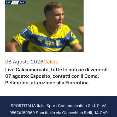
Categorie
08 Agosto 2026
Calcio
Live Calciomercato, tutte le notizie di venerdì
07 agosto: Esposito, contatti con il Como.
Pellegrino, attenzione alla Fiorentina
SPORTITALIA Italia Sport Communication S.r.l. P.IVA
08674150969 Sportitalia via Gioacchino Belli, 14 CAP