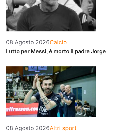
Categorie
08 Agosto 2026
Calcio
Lutto per Messi, è morto il padre Jorge
Categorie
08 Agosto 2026
Altri sport