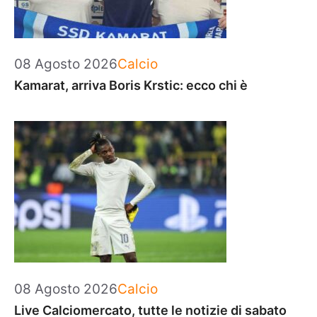
Categorie
08 Agosto 2026
Calcio
Kamarat, arriva Boris Krstic: ecco chi è
Categorie
08 Agosto 2026
Calcio
Live Calciomercato, tutte le notizie di sabato