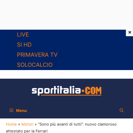
×
Vai
LIVE
al
SI HD
contenuto
PRIMAVERA TV
SOLOCALCIO
Menu
Home
»
Motori
»
“Sono più avanti di tutti”: nuovo clamoroso
attestato per la Ferrari