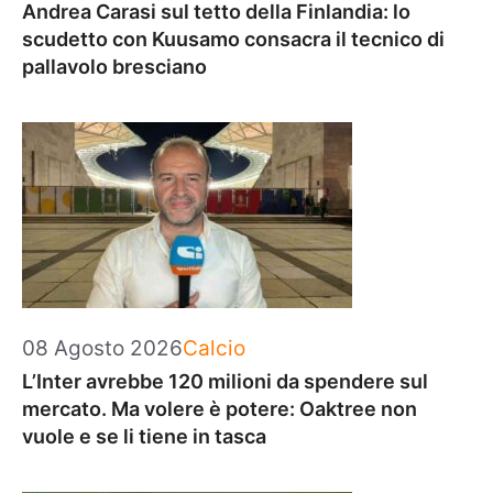
Andrea Carasi sul tetto della Finlandia: lo
scudetto con Kuusamo consacra il tecnico di
pallavolo bresciano
Categorie
08 Agosto 2026
Calcio
L’Inter avrebbe 120 milioni da spendere sul
mercato. Ma volere è potere: Oaktree non
vuole e se li tiene in tasca