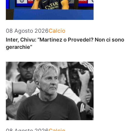
Categorie
08 Agosto 2026
Calcio
Inter, Chivu: “Martinez o Provedel? Non ci sono
gerarchie”
Categorie
08 Agosto 2026
Calcio