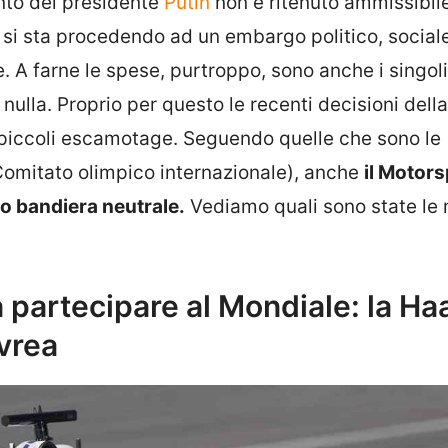
to del presidente
Putin
non è ritenuto ammissibil
 si sta procedendo ad un embargo politico, social
 farne le spese, purtroppo, sono anche i singoli 
 nulla. Proprio per questo le recenti decisioni dell
 piccoli escamotage. Seguendo quelle che sono le
omitato olimpico internazionale), anche
il Motors
tto bandiera neutrale.
Vediamo quali sono state le 
 partecipare al Mondiale: la Ha
ivrea