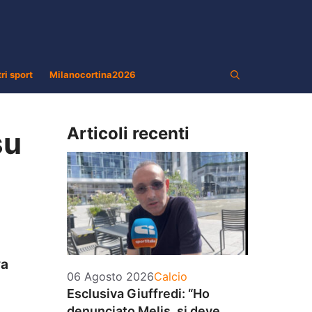
tri sport
Milanocortina2026
Articoli recenti
su
va
Categorie
06 Agosto 2026
Calcio
Esclusiva Giuffredi: “Ho
denunciato Melis, si deve