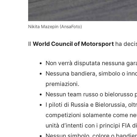
Nikita Mazepin (AnsaFoto)
Il
World Council of Motorsport
ha deci
Non verrà disputata nessuna gara 
Nessuna bandiera, simbolo o inno d
premiazioni.
Nessun team russo o bielorusso p
I piloti di Russia e Bielorussia, ol
competizioni solamente come neut
unità d’intenti con i principi FIA d
Nessun simbolo, colore o bandiera