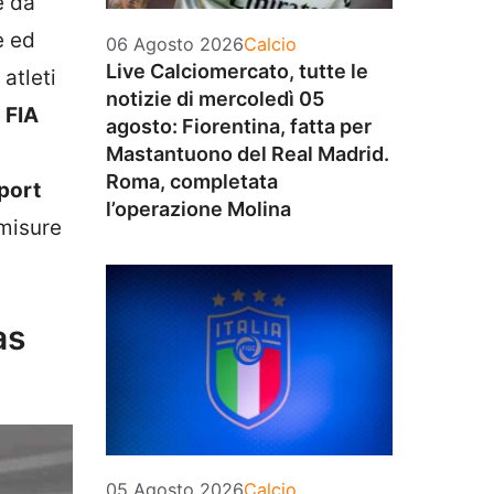
e da
e ed
Categorie
06 Agosto 2026
Calcio
Live Calciomercato, tutte le
atleti
notizie di mercoledì 05
a
FIA
agosto: Fiorentina, fatta per
Mastantuono del Real Madrid.
Roma, completata
port
l’operazione Molina
misure
as
Categorie
05 Agosto 2026
Calcio