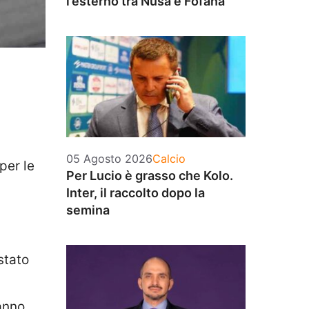
l’esterno tra Nusa e Fofana
Categorie
05 Agosto 2026
Calcio
per le
Per Lucio è grasso che Kolo.
Inter, il raccolto dopo la
semina
stato
anno