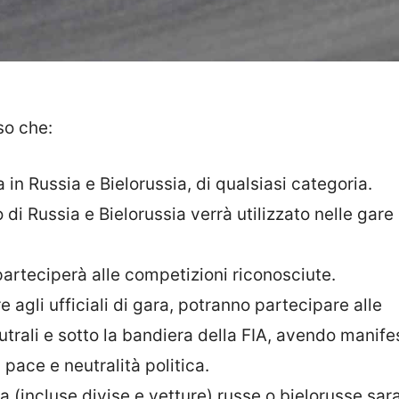
so che:
in Russia e Bielorussia, di qualsiasi categoria.
i Russia e Bielorussia verrà utilizzato nelle gare 
arteciperà alle competizioni riconosciute.
tre agli ufficiali di gara, potranno partecipare alle
rali e sotto la bandiera della FIA, avendo manife
i pace e neutralità politica.
 (incluse divise e vetture) russe o bielorusse sar