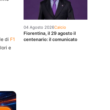
Categorie
04 Agosto 2026
Calcio
Fiorentina, il 29 agosto il
le di
F1
centenario: il comunicato
ori e