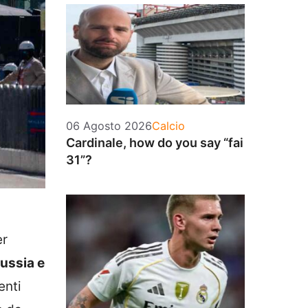
Categorie
06 Agosto 2026
Calcio
Cardinale, how do you say “fai
31”?
er
ussia e
enti