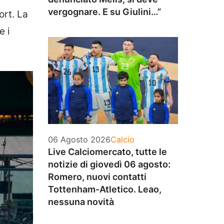
vergognare. E su Giulini…”
ort. La
e i
Categorie
06 Agosto 2026
Calcio
Live Calciomercato, tutte le
notizie di giovedì 06 agosto:
Romero, nuovi contatti
Tottenham-Atletico. Leao,
nessuna novità