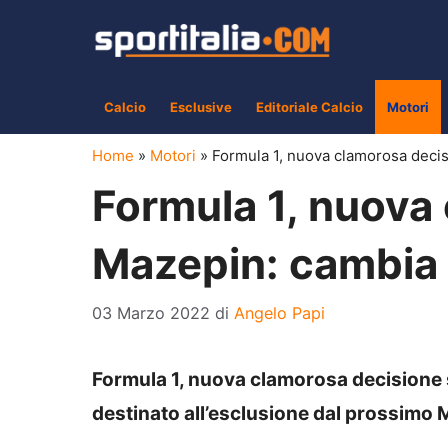
Vai
al
contenuto
Calcio
Esclusive
Editoriale Calcio
Motori
Home
»
Motori
»
Formula 1, nuova clamorosa decis
Formula 1, nuova
Mazepin: cambia 
03 Marzo 2022
di
Angelo Papi
Formula 1, nuova clamorosa decisione 
destinato all’esclusione dal prossimo 