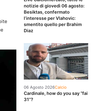
notizie di giovedì 06 agosto:
Besiktas, confermato
l’interesse per Vlahovic:
pite
smentito quello per Brahim
ue
Diaz
Categorie
06 Agosto 2026
Calcio
Cardinale, how do you say “fai
31”?