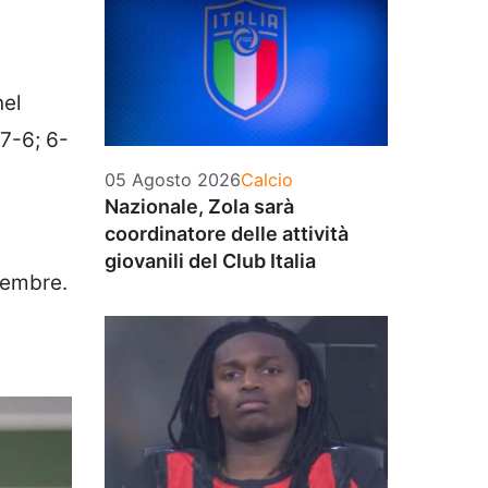
nel
(7-6; 6-
Categorie
05 Agosto 2026
Calcio
Nazionale, Zola sarà
coordinatore delle attività
giovanili del Club Italia
ovembre.