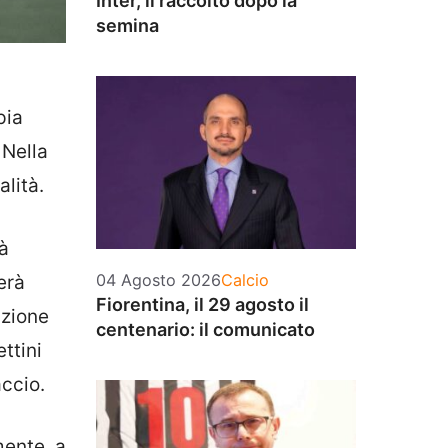
Inter, il raccolto dopo la
semina
pia
 Nella
alità.
rà
Categorie
04 Agosto 2026
Calcio
erà
Fiorentina, il 29 agosto il
azione
centenario: il comunicato
ttini
accio.
mente, a