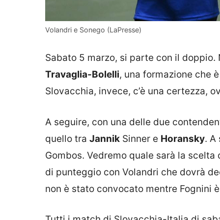
Volandri e Sonego (LaPresse)
Sabato 5 marzo, si parte con il doppio. 
Travaglia-Bolelli
, una formazione che è
Slovacchia, invece, c’è una certezza, o
A seguire, con una delle due contendenti 
quello tra
Jannik
Sinner e
Horansky
. A
Gombos. Vedremo quale sarà la scelta de
di punteggio con Volandri che dovrà de
non è stato convocato mentre Fognini è s
Tutti i match di Slovacchia-Italia di sa