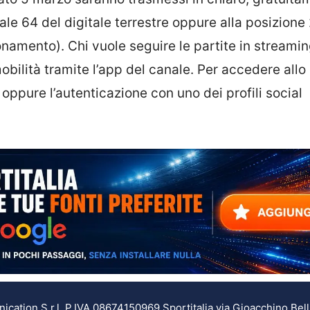
nale 64 del digitale terrestre oppure alla posizione
namento). Chi vuole seguire le partite in streami
mobilità tramite l’app del canale. Per accedere allo
oppure l’autenticazione con uno dei profili social
ation S.r.l. P.IVA 08674150969 Sportitalia via Gioacchino Bell