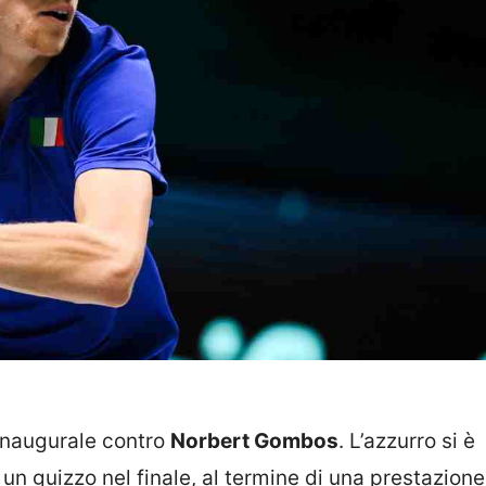
inaugurale contro
Norbert Gombos
. L’azzurro si è
 un guizzo nel finale, al termine di una prestazion