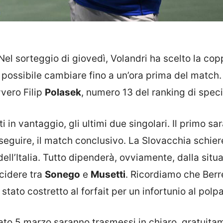
Nel sorteggio di giovedì, Volandri ha scelto la cop
 possibile cambiare fino a un’ora prima del match.
vvero Filip
Polasek
, numero 13 del ranking di speci
in vantaggio, gli ultimi due singolari. Il primo sa
 seguire, il match conclusivo. La Slovacchia schier
ll’Italia. Tutto dipenderà, ovviamente, dalla situ
cidere tra
Sonego
e
Musetti
. Ricordiamo che Berre
tato costretto al forfait per un infortunio al polp
bato 5 marzo saranno trasmessi in chiaro, gratuita