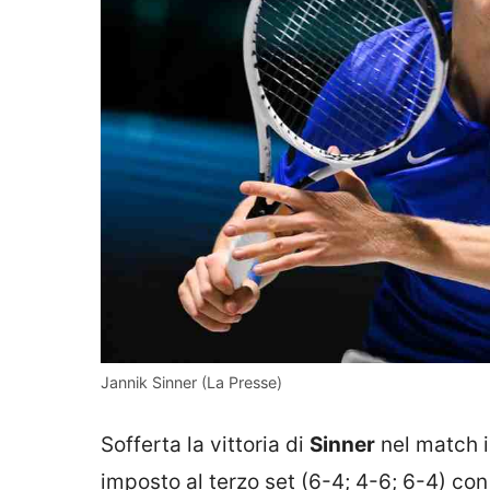
Jannik Sinner (La Presse)
Sofferta la vittoria di
Sinner
nel match 
imposto al terzo set (6-4; 4-6; 6-4) con