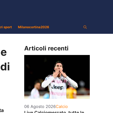
tri sport
Milanocortina2026
Articoli recenti
de
di
Categorie
06 Agosto 2026
Calcio
ta
Live Calciomercato, tutte le