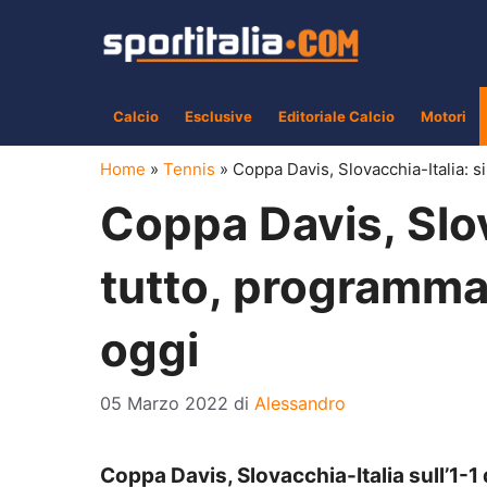
Vai
al
contenuto
Calcio
Esclusive
Editoriale Calcio
Motori
Home
»
Tennis
»
Coppa Davis, Slovacchia-Italia: 
Coppa Davis, Slov
tutto, programma
oggi
05 Marzo 2022
di
Alessandro
Coppa Davis, Slovacchia-Italia sull’1-1