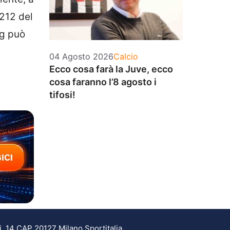
 212 del
ng può
Categorie
04 Agosto 2026
Calcio
Ecco cosa farà la Juve, ecco
cosa faranno l’8 agosto i
tifosi!
i, 14 CAP 20127 Milano Sportitalia