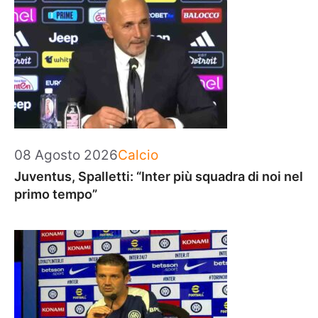
Categorie
08 Agosto 2026
Calcio
Juventus, Spalletti: “Inter più squadra di noi nel
primo tempo”