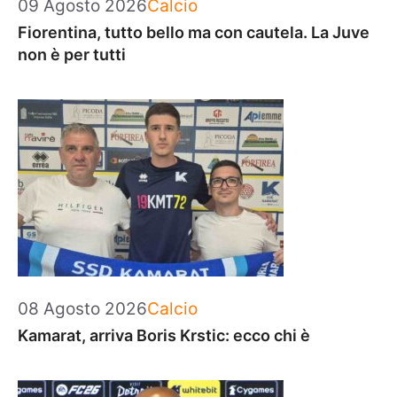
Categorie
09 Agosto 2026
Calcio
Fiorentina, tutto bello ma con cautela. La Juve
non è per tutti
Categorie
08 Agosto 2026
Calcio
Kamarat, arriva Boris Krstic: ecco chi è