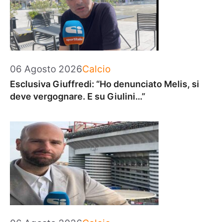
Categorie
06 Agosto 2026
Calcio
Esclusiva Giuffredi: “Ho denunciato Melis, si
deve vergognare. E su Giulini…”
Categorie