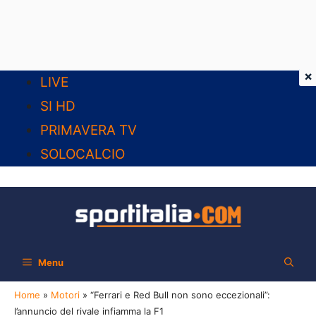
×
Vai
LIVE
al
SI HD
contenuto
PRIMAVERA TV
SOLOCALCIO
Menu
Home
»
Motori
»
“Ferrari e Red Bull non sono eccezionali”:
l’annuncio del rivale infiamma la F1