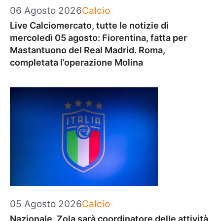
Categorie
06 Agosto 2026
Calcio
Live Calciomercato, tutte le notizie di
mercoledì 05 agosto: Fiorentina, fatta per
Mastantuono del Real Madrid. Roma,
completata l’operazione Molina
Categorie
05 Agosto 2026
Calcio
Nazionale, Zola sarà coordinatore delle attività