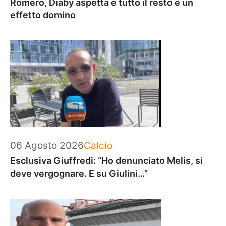
Romero, Diaby aspetta e tutto il resto è un
effetto domino
Categorie
06 Agosto 2026
Calcio
Esclusiva Giuffredi: “Ho denunciato Melis, si
deve vergognare. E su Giulini…”