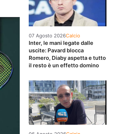
Categorie
07 Agosto 2026
Calcio
Inter, le mani legate dalle
uscite: Pavard blocca
Romero, Diaby aspetta e tutto
il resto è un effetto domino
Categorie