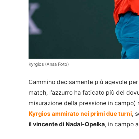
Kyrgios (Ansa Foto)
Cammino decisamente più agevole per Si
match, l’azzurro ha faticato più del dov
misurazione della pressione in campo) ma
Kyrgios ammirato nei primi due turni
, 
il vincente di Nadal-Opelka
, in campo a