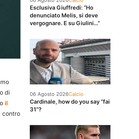
06 Agosto 2026
Calcio
Esclusiva Giuffredi: “Ho
denunciato Melis, si deve
vergognare. E su Giulini…”
timo
o di
Categorie
06 Agosto 2026
Calcio
Cardinale, how do you say “fai
ro
il
31”?
i contro