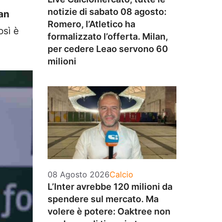
notizie di sabato 08 agosto:
ian
Romero, l’Atletico ha
osì è
formalizzato l’offerta. Milan,
per cedere Leao servono 60
milioni
Categorie
08 Agosto 2026
Calcio
L’Inter avrebbe 120 milioni da
spendere sul mercato. Ma
volere è potere: Oaktree non