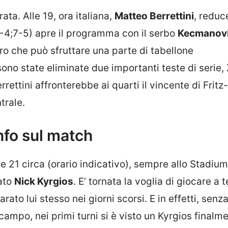
rata. Alle 19, ora italiana,
Matteo Berrettini
, reduc
(6-4;7-5) apre il programma con il serbo
Kecmanov
ro che può sfruttare una parte di tabellone
ono state eliminate due importanti teste di serie,
ettini affronterebbe ai quarti il vincente di Fritz
trale.
info sul match
le 21 circa (orario indicativo), sempre allo Stadium
ato
Nick Kyrgios
. E’ tornata la voglia di giocare a 
ato lui stesso nei giorni scorsi. E in effetti, senz
l campo, nei primi turni si è visto un Kyrgios finalm