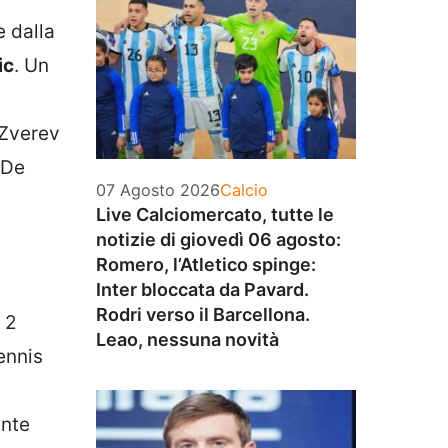
e dalla
ic
. Un
 Zverev
-De
Categorie
07 Agosto 2026
Calcio
Live Calciomercato, tutte le
notizie di giovedì 06 agosto:
Romero, l’Atletico spinge:
Inter bloccata da Pavard.
Rodri verso il Barcellona.
 2
Leao, nessuna novità
tennis
a
ente