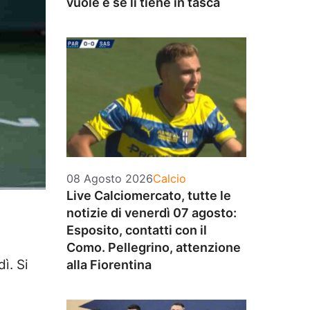
vuole e se li tiene in tasca
Categorie
08 Agosto 2026
Calcio
Live Calciomercato, tutte le
notizie di venerdì 07 agosto:
Esposito, contatti con il
Como. Pellegrino, attenzione
ì. Si
alla Fiorentina