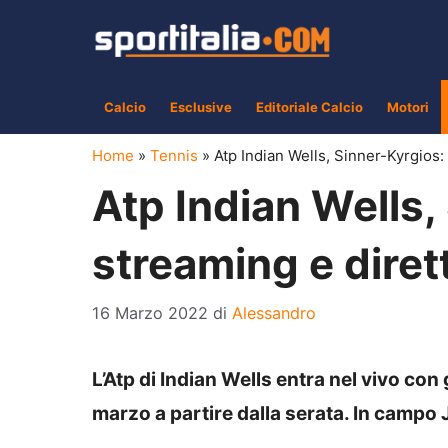
Vai
al
contenuto
Calcio
Esclusive
Editoriale Calcio
Motori
Home
»
Tennis
»
Atp Indian Wells, Sinner-Kyrgios: 
Atp Indian Wells,
streaming e diret
16 Marzo 2022
di
Alessandro
L’Atp di Indian Wells entra nel vivo con 
marzo a partire dalla serata. In campo 