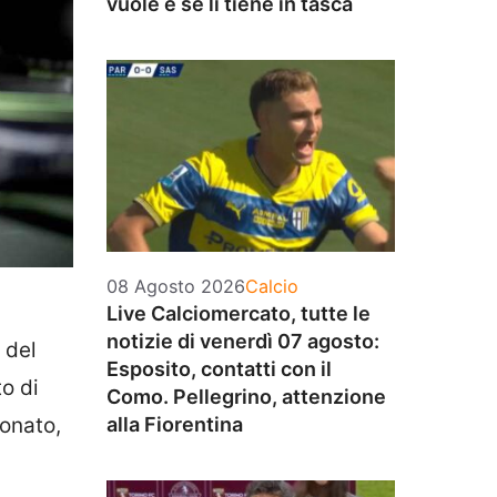
vuole e se li tiene in tasca
Categorie
08 Agosto 2026
Calcio
Live Calciomercato, tutte le
notizie di venerdì 07 agosto:
del
Esposito, contatti con il
to di
Como. Pellegrino, attenzione
onato,
alla Fiorentina