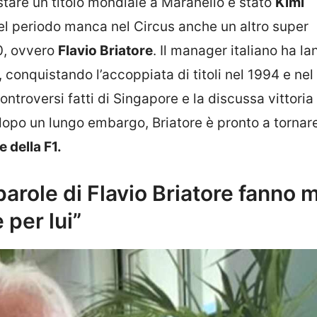
istare un titolo mondiale a Maranello è stato
Kimi
el periodo manca nel Circus anche un altro super
0, ovvero
Flavio Briatore
. Il manager italiano ha la
, conquistando l’accoppiata di titoli nel 1994 e nel
ntroversi fatti di Singapore e la discussa vittoria 
dopo un lungo embargo, Briatore è pronto a tornare
 della F1.
arole di Flavio Briatore fanno m
 per lui”