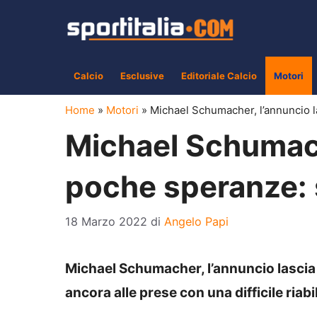
Vai
al
contenuto
Calcio
Esclusive
Editoriale Calcio
Motori
Home
»
Motori
»
Michael Schumacher, l’annuncio la
Michael Schumach
poche speranze: s
18 Marzo 2022
di
Angelo Papi
Michael Schumacher, l’annuncio lascia 
ancora alle prese con una difficile riabi