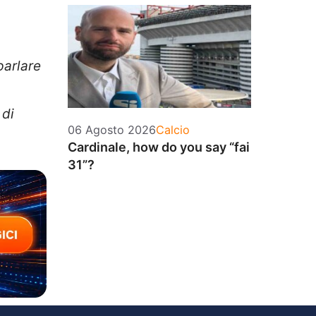
parlare
 di
Categorie
06 Agosto 2026
Calcio
Cardinale, how do you say “fai
31”?