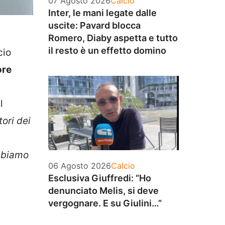
07 Agosto 2026
Calcio
Inter, le mani legate dalle
uscite: Pavard blocca
Romero, Diaby aspetta e tutto
il resto è un effetto domino
cio
ore
l
ori dei
obbiamo
Categorie
06 Agosto 2026
Calcio
Esclusiva Giuffredi: “Ho
denunciato Melis, si deve
vergognare. E su Giulini…”