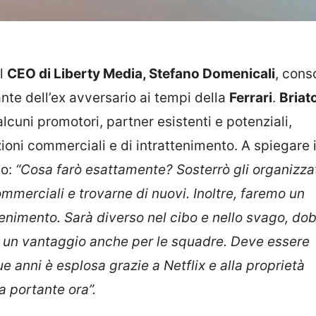
il
CEO di Liberty Media, Stefano Domenicali
, cons
ante dell’ex avversario ai tempi della
Ferrari
.
Briat
alcuni promotori, partner esistenti e potenziali,
oni commerciali e di intrattenimento. A spiegare i
to:
“Cosa farò esattamente? Sosterrò gli organizzat
ommerciali e trovarne di nuovi. Inoltre, faremo un
ttenimento. Sarà diverso nel cibo e nello svago, d
rà un vantaggio anche per le squadre. Deve essere
ue anni è esplosa grazie a Netflix e alla proprietà
 portante ora”.