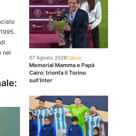
nciato
 1995.
di
 nel
Categorie
07 Agosto 2026
Calcio
Memorial Mamma e Papà
Cairo: trionfa il Torino
sull’Inter
ale: