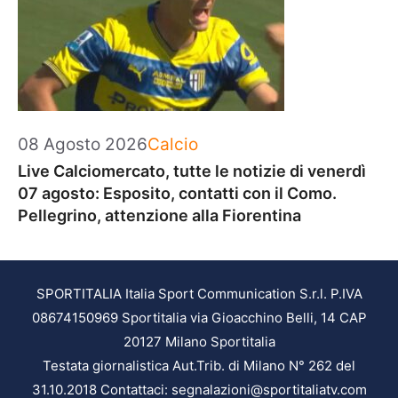
Categorie
08 Agosto 2026
Calcio
Live Calciomercato, tutte le notizie di venerdì
07 agosto: Esposito, contatti con il Como.
Pellegrino, attenzione alla Fiorentina
SPORTITALIA Italia Sport Communication S.r.l. P.IVA
08674150969 Sportitalia via Gioacchino Belli, 14 CAP
20127 Milano Sportitalia
Testata giornalistica Aut.Trib. di Milano N° 262 del
31.10.2018 Contattaci: segnalazioni@sportitaliatv.com