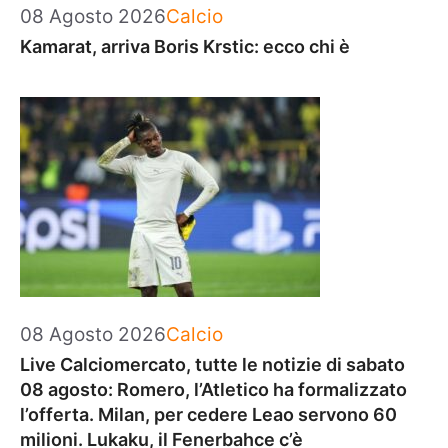
Categorie
08 Agosto 2026
Calcio
Kamarat, arriva Boris Krstic: ecco chi è
Categorie
08 Agosto 2026
Calcio
Live Calciomercato, tutte le notizie di sabato
08 agosto: Romero, l’Atletico ha formalizzato
l’offerta. Milan, per cedere Leao servono 60
milioni. Lukaku, il Fenerbahce c’è