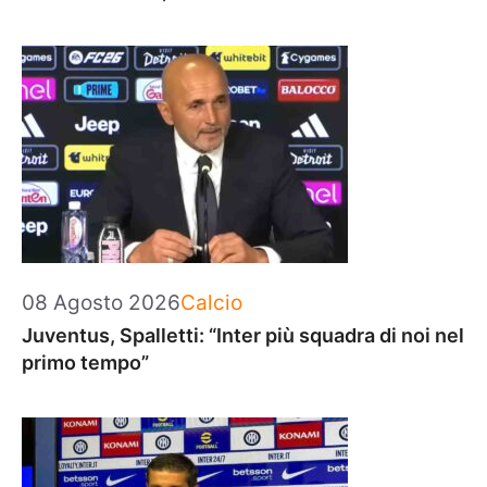
Categorie
08 Agosto 2026
Calcio
Juventus, Spalletti: “Inter più squadra di noi nel
primo tempo”